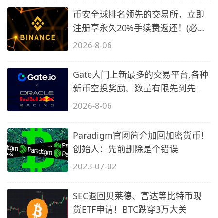
币安全球排名领先的交易所，立即
注册享永久20%手续费返还！(必备
2)
2026-8-06
Gate大门上新最多的交易平台,各种
新币空投奖励、数量有限先到先
得…
2026-8-06
Paradigm官网简介加回加密货币！
创始人：先前删除是个错误
2023-07-02
SEC退回贝莱德、富达等比特币现
货ETF申请！BTC跌穿3万大关