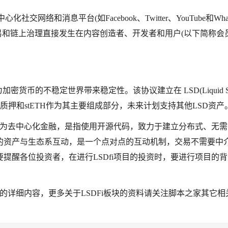
社交网络和消息平台(如Facebook、Twitter、YouTube和What
易和链上治理直接发生在内容创造者、开发者和用户(以下简称会员
为加密货币的不稳定世界带来稳定性。该协议建立在 LSD(Liquid Sta
ce发行的ETH质押和stETH作为其主要组成部分，未来计划支持其他LSD资产
Fi意为去中心化金融，是指使用开源代码，致力于建立分布式、无
的资产与生态系互动，是一个点对点的互动机制，交易不需要中
提醒各位投资者，在进行LSDfi项目的投资时，要进行项目的
币？的详细内容，更多关于LSDFi板块的资料请关注脚本之家其它相