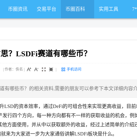
币圈资讯
交易平台
币圈百科
实用工具
7
意思？LSDFi赛道有哪些币？
 来源： | 作者：佚名
|
|
手机访问
Fi赛道有哪些币？的相关资料,需要的朋友可以参考下本文详细内容
是提升LSD的资本效率，通过DeFi的可组合性来实现更高收益，目前L
产发行四个方向，每一种方向都有不一样的获取收益的机会，例如
其他方面使用，并从中以获取额外的收益，经过上述简单的介绍
编就来为大家进一步为大家通俗讲解LSDFi板块是什么。