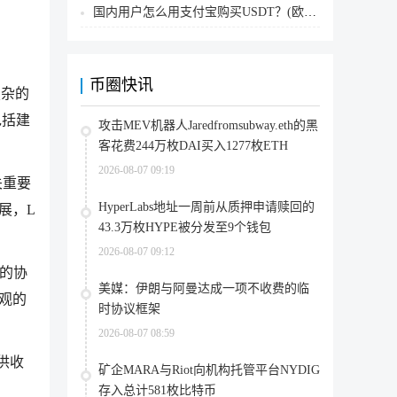
国内用户怎么用支付宝购买USDT？(欧易交易所为例)
币圈快讯
复杂的
包括建
攻击MEV机器人Jaredfromsubway.eth的黑
客花费244万枚DAI买入1277枚ETH
2026-08-07 09:19
关重要
HyperLabs地址一周前从质押申请赎回的
展，L
43.3万枚HYPE被分发至9个钱包
2026-08-07 09:12
杂的协
美媒：伊朗与阿曼达成一项不收费的临
可观的
时协议框架
2026-08-07 08:59
提供收
矿企MARA与Riot向机构托管平台NYDIG
存入总计581枚比特币