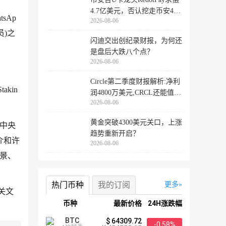
4.7亿美元，否认挖走币安47
sAp
2026-08-06
万用户
)之
闪迪交出创纪录财报，为何还
是盘后大跌八个点？
2026-08-06
Circle第二季度财报解析:净利
kin
润4800万美元,CRCL还能值得
2026-08-06
投资
。
黄金突破4300美元关口，上涨
需中央
趋势重新开启？
介和许
2026-08-06
背景、
热门币种
我的订阅
更多
关文
币种
最新价格
24H涨跌幅
BTC
$ 64309.72
-0.58%