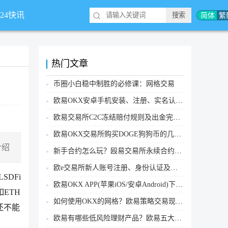
简体
繁
*24快讯
热门文章
币圈小白稳中制胜的必修课：网格交易
欧易OKX安卓手机安装、注册、实名认证、买币转账新手实操教程
欧易交易所C2C冻结赔付规则及出金完整流程
欧易OKX交易所购买DOGE狗狗币的几个方式汇总
介绍
新手合约怎么玩？殴易交易所永续合约操作步骤教程(APP/Web端)
欧e交易所新人账号注册、身份认证及安全设置教程
SDFi
欧易OKX APP(苹果iOS/安卓Android)下载图文教程
ETH
如何使用OKX的网格？欧易策略交易现货网格新手操作流程
还不能
欧易有哪些低风险理财产品？欧易五大低风险理财产品详细介绍