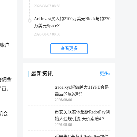
2026-08-07 08:58
ArkInvest买入约2100万美元Block与约230
万美元SpaceX
2026-08-07 08:58
：账户
查看更多
最新资讯
更多
获得佣金
trade.xyz越做越大,HYPE会是
宇宙。
最后的赢家吗?
2026-08-06
币安关联实体起诉RedotPay创
机会
始人违规引流,天价索赔4.728
2026-08-06
亿美
币安告U卡龙头RedotPay求偿