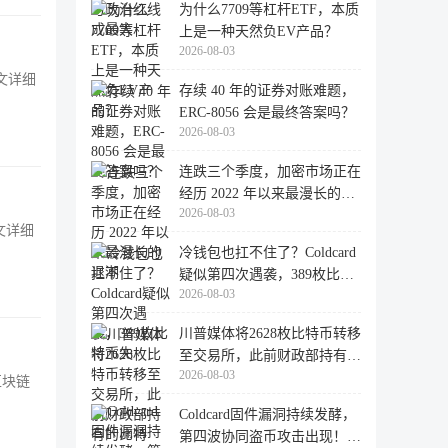
为什么7709等杠杆ETF，本质
上是一种天然负EV产品？
2026-08-03
文详细
存续 40 年的证券对账难题，
ERC-8056 会是最终答案吗？
2026-08-03
连跌三个季度，加密市场正在
经历 2022 年以来最漫长的退
2026-08-03
潮
文详细
冷钱包也扛不住了？Coldcard
疑似第四次遇袭，389枚比特
2026-08-03
币失
川普媒体将2628枚比特币转移
至交易所，此前财政部持有的
2026-08-03
比特
区块链
Coldcard固件漏洞持续发酵，
第四波协同盗币攻击出现！