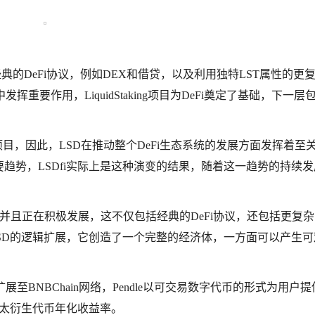
经典的DeFi协议，例如DEX和借贷，以及利用独特LST属性的更
挥重要作用，LiquidStaking项目为DeFi奠定了基础，下一层
的项目，因此，LSD在推动整个DeFi生态系统的发展方面发挥着至
要趋势，LSDfi实际上是这种演变的结果，随着这一趋势的持续发
道，并且正在积极发展，这不仅包括经典的DeFi协议，还包括更复
LSD的逻辑扩展，它创造了一个完整的经济体，一方面可以产生
nce扩展至BNBChain网络，Pendle以可交易数字代币的形式为用户
和以太衍生代币年化收益率。