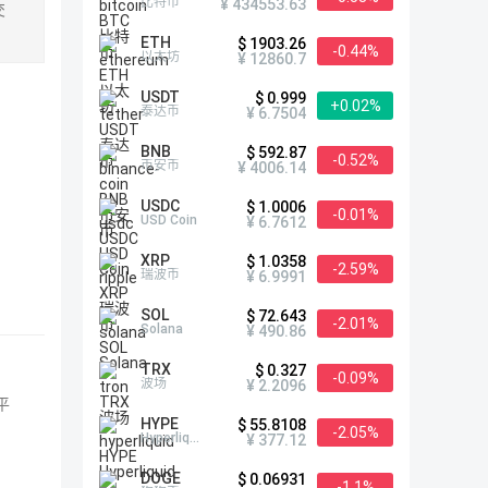
比特币
¥ 434553.63
交
ETH
$ 1903.26
-0.44%
以太坊
¥ 12860.7
USDT
$ 0.999
+0.02%
泰达币
¥ 6.7504
BNB
$ 592.87
-0.52%
币安币
¥ 4006.14
USDC
$ 1.0006
-0.01%
USD Coin
¥ 6.7612
XRP
$ 1.0358
-2.59%
瑞波币
¥ 6.9991
SOL
$ 72.643
-2.01%
Solana
¥ 490.86
TRX
$ 0.327
-0.09%
波场
¥ 2.2096
平
HYPE
$ 55.8108
-2.05%
Hyperliquid
¥ 377.12
DOGE
$ 0.06931
-1.1%