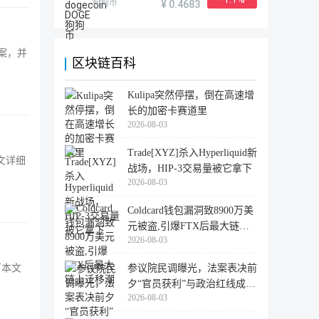
狗狗币
¥ 0.4683
案，并
区块链百科
Kulipa突然停摆，倒在高速增
长的加密卡赛道里
2026-08-03
Trade[XYZ]杀入Hyperliquid新
文详细
战场，HIP-3交易量被它拿下
2026-08-03
Coldcard钱包漏洞致8900万美
元被盗,引爆FTX后最大链上
2026-08-03
迁移潮
参议院民调曝光，法案表决前
下本文
夕“官员获利”与政治红线成最
2026-08-03
大