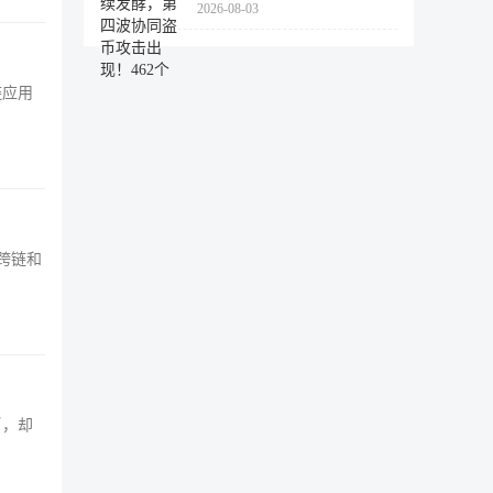
2026-08-03
462个
链应用
跨链和
币，却