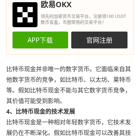
欧易OKX
领先的加密货币交易平台，注册领100 USDT
数币盲盒，币圈常用的交易平台！
APP下载
官网注册
比特币现金并非唯一的数字货币。它面临来自其
他数字货币的竞争，如比特币、以太坊、莱特币
等。假如比特币现金不能与其它数字货币竞争，
其价值可能受到影响。
4、比特币现金的技术发展
比特币现金是一种相对年轻数字货币，它技术发
展仍在不断深化。假如比特币现金可以改善其技