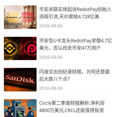
币安关联实体起诉RedotPay创始人
违规引流,天价索赔4.728亿美
2026-08-06
币安告U卡龙头RedotPay求偿4.7亿
美元，否认挖走币安47万用户
2026-08-06
闪迪交出创纪录财报，为何还是盘
后大跌八个点？
2026-08-06
Circle第二季度财报解析:净利润
4800万美元,CRCL还能值得投资