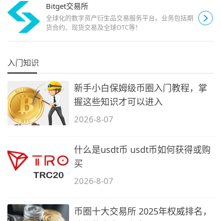
Bitget交易所
全球化的数字资产衍生品交易服务平台。业务包括期
货合约、现货交易及全球OTC等！
入门知识
新手小白保姆级币圈入门教程，掌
握这些知识才可以进入
2026-8-07
什么是usdt币 usdt币如何获得或购
买
2026-8-07
币圈十大交易所 2025年权威排名，