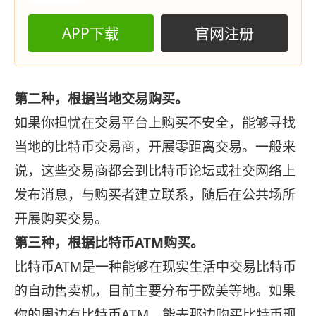
APP下载
官网注册
第二种，根据当地交易购买。
如果你担忧在交易平台上购买不安全，能够寻找
当地的比特币交易商，开展零距离交易。一般来
说，这些交易商都会到比特币论坛或社交网络上
发布消息，与购买者建立联系，随后在公共场所
开展购买交易。
第三种，根据比特币ATM购买。
比特币ATM是一种能够在现实生活中交易比特币
的自动售卖机，目前主要分布于欧美等地。如果
你的周边有比特币ATM，能去那边购买比特币现