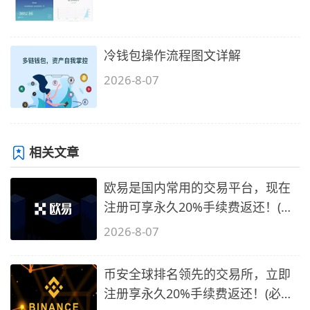
冷钱包操作流程图文详解
2026-8-07
相关文章
欧易是国内常用的交易平台，现在
注册可享永久20%手续费返还！(必
备1)
2026-8-07
币安全球排名领先的交易所，立即
注册享永久20%手续费返还！(必备