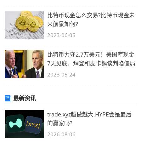
比特币现金怎么交易?比特币现金未
来前景如何?
2023-06-05
比特币力守2.7万美元！美国库现金
7天见底、拜登和麦卡锡谈判陷僵局
2023-05-24
最新资讯
trade.xyz越做越大,HYPE会是最后
的赢家吗?
2026-08-06