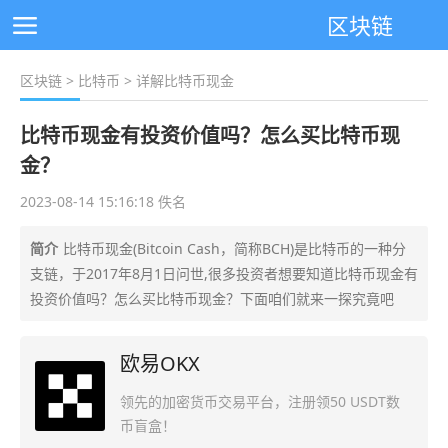
区块链
区块链
>
比特币
> 详解比特币现金
比特币现金有投资价值吗？怎么买比特币现
金？
2023-08-14 15:16:18 佚名
简介
比特币现金(Bitcoin Cash，简称BCH)是比特币的一种分
支链，于2017年8月1日问世,很多投资者想要知道比特币现金有
投资价值吗？怎么买比特币现金？下面咱们就来一探究竟吧
欧易OKX
领先的加密货币交易平台，注册领50 USDT数
币盲盒！