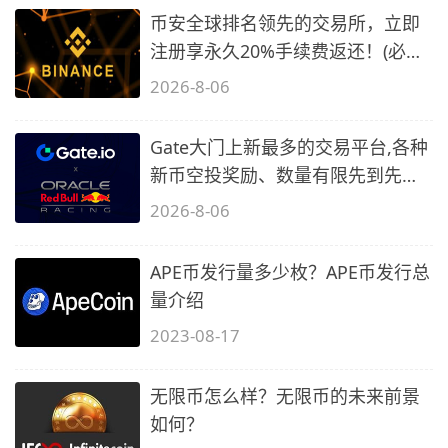
币安全球排名领先的交易所，立即
注册享永久20%手续费返还！(必备
2)
2026-8-06
Gate大门上新最多的交易平台,各种
新币空投奖励、数量有限先到先
得…
2026-8-06
APE币发行量多少枚？APE币发行总
量介绍
2023-08-17
无限币怎么样？无限币的未来前景
如何？