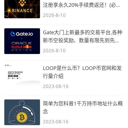
注册享永久20%手续费返还！(必备
2)
2026-8-10
Gate大门上新最多的交易平台,各种
新币空投奖励、数量有限先到先
得…
2026-8-10
LOOP是什么币？LOOP币官网和发
行量介绍
2023-08-16
简单为您科普1千万持币地址什么概
念
2023-08-16