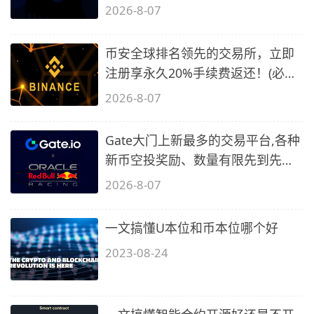
备1)
2026-8-07
币安全球排名领先的交易所，立即
注册享永久20%手续费返还！(必备
2)
2026-8-07
Gate大门上新最多的交易平台,各种
新币空投奖励、数量有限先到先
得…
2026-8-07
一文搞懂U本位和币本位哪个好
2023-08-24