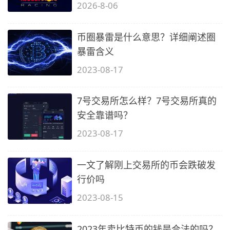
得…
2026-8-06
币圈暴雷是什么意思？详细阐述圈
暴雷含义
2023-08-17
7号交易所怎么样？7号交易所真的
安全靠谱吗？
2023-08-17
一文了解刚上交易所的币会跌破发
行价吗
2023-08-15
2023年卖比特币的钱是合法的吗？