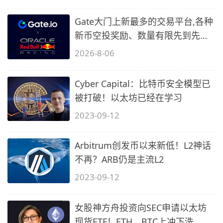
Gate大门上新最多的交易平台,各种
新币空投奖励、数量有限先到先
得…
2026-8-06
Cyber Capital：比特币安全模型已
被打破！以太坊已经在学习
2023-09-12
Arbitrum创发币以来新低！L2神话
不再？ARB仍是主流L2
2023-09-12
女股神方舟投资向SEC申请以太坊
现货ETF！ETH、BTC上冲下洗