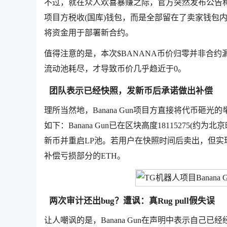
不过，就在众人欢喜暴赚之际，官方突然发布公告
项目方税收(国库)钱包，而是全部留在了卖家钱包内。因
将资金用于部署新合约。
值得注意的是，本次$BANANA币价归零并非合
流动池耗尽，才导致币价几乎趋近于0。
团队表示已经快照，发新币后承诺做出补偿
理所当然地，Banana Gun项目方直接将代币
如下：Banana Gun已在区块高度18115275(
新币并重启LP池。若用户在快照时间后卖出，但
补偿亏损部分的ETH。
两次审计还出bug？遭讽：真Rug pull假失误
让人嘲讽的是，Banana Gun在声明中表示自