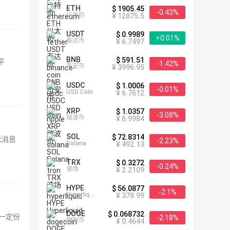
ETH
$ 1905.45
-0.43%
以太坊
¥ 12875.5
USDT
$ 0.9989
+0.01%
泰达币
¥ 6.7497
BNB
$ 591.51
平
-1.42%
币安币
¥ 3996.95
USDC
$ 1.0006
-0.01%
USD Coin
¥ 6.7612
XRP
$ 1.0357
-3.08%
瑞波币
¥ 6.9984
SOL
$ 72.8314
此消息
-2.23%
Solana
¥ 492.13
TRX
$ 0.3272
-0.24%
波场
¥ 2.2109
HYPE
$ 56.0877
-2.1%
Hyperliquid
¥ 378.99
DOGE
$ 0.068732
得一定份
-2.18%
狗狗币
¥ 0.4644