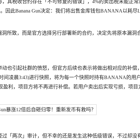
称，其税收合约存在「不可修复的错误」，4%的卖出税未能正常
此Banana Gun决定：我们将出售金库钱包BANANA以耗尽L
约漏洞所致，而是官方选择另行部署新的合约，决定先将原本漏洞
砸光的举动也引起社群的愤怒，但官方后续也表示将做出相对应的补偿
约为北京时间凌晨3:43)进行快照，将为每一个快照时持有BANANA的用
实现盈利，项目方将不再进行补偿。若用户卖出后实现亏损，项目
己已经经过「两次」审计，但不幸的还是发生这种低级错误，不过却没