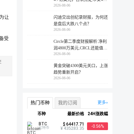
2026-08-06
万用户
因为让
闪迪交出创纪录财报，为何还
是盘后大跌八个点？
2026-08-06
盘备受
Circle第二季度财报解析:净利
润4800万美元,CRCL还能值得
2026-08-06
投资
交
黄金突破4300美元关口，上涨
趋势重新开启？
2026-08-06
热门币种
我的订阅
更多
币种
最新价格
24H涨跌幅
BTC
$ 64417.71
-0.56%
比特币
¥ 435283.35