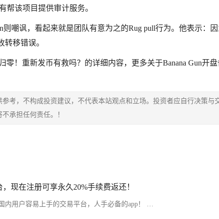
自己有帮该项目提供审计服务。
m Cochran则嘲讽，看起来就是团队有意为之的Rug pull行为。他表示：
税收转移错误。
自砸归零！重新发币有救吗？的详细内容，更多关于Banana Gun开
供参考，不构成投资建议，不代表本站观点和立场。投资者应自行决策与
将不承担任何责任。！
，现在注册可享永久20%手续费返还！
内用户容易上手的交易平台，人手必备的app！ …