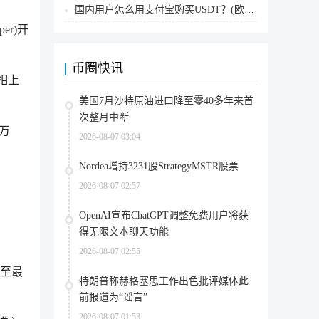
国内用户怎么用支付宝购买USDT？(欧易交易所为例)
er)开
币圈快讯
不相上
美国7月沙特原油进口降至零40多年来首
次整月中断
0万
2026-08-07 03:04
Nordea增持3231股StrategyMSTR股票
2026-08-07 02:57
OpenAI宣布ChatGPT调整免费用户将获
得无限文本聊天功能
2026-08-07 02:55
冲至最
特朗普称赫格塞思工作出色批评媒体此
前报道为“谣言”
2026-08-07 01:53