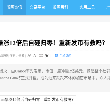
币圈资讯
交易平台
币圈百科
实用工具
7
Gun暴涨12倍后自砸归零！重新发币有救吗？
站整理
| 作者：佚名
|
|
手机访问
七月份后爆火，由Unibot率先发币，市值一度冲破2亿美元，掀起整个社
anana Gun将正式开盘，成为近来跌跌不休的加密市场中，众人