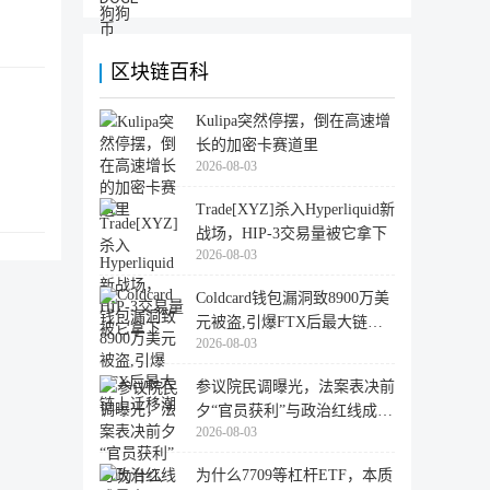
区块链百科
Kulipa突然停摆，倒在高速增
长的加密卡赛道里
2026-08-03
Trade[XYZ]杀入Hyperliquid新
战场，HIP-3交易量被它拿下
2026-08-03
Coldcard钱包漏洞致8900万美
元被盗,引爆FTX后最大链上
2026-08-03
迁移潮
参议院民调曝光，法案表决前
夕“官员获利”与政治红线成最
2026-08-03
大
为什么7709等杠杆ETF，本质