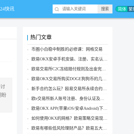
简体
繁
*24快讯
热门文章
币圈小白稳中制胜的必修课：网格交易
欧易OKX安卓手机安装、注册、实名认证、买币转账新手实操教程
欧易交易所C2C冻结赔付规则及出金完整流程
欧易OKX交易所购买DOGE狗狗币的几个方式汇总
群讨
新手合约怎么玩？殴易交易所永续合约操作步骤教程(APP/Web端)
期盼
欧e交易所新人账号注册、身份认证及安全设置教程
欧易OKX APP(苹果iOS/安卓Android)下载图文教程
如何使用OKX的网格？欧易策略交易现货网格新手操作流程
欧易有哪些低风险理财产品？欧易五大低风险理财产品详细介绍