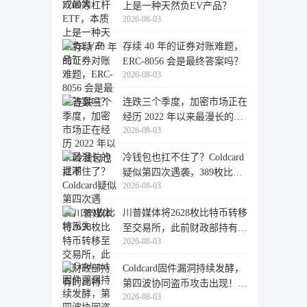
上是一种天然负EV产品？
2026-08-03
存续 40 年的证券对账难题，
ERC-8056 会是最终答案吗？
2026-08-03
连跌三个季度，加密市场正在
经历 2022 年以来最漫长的退
2026-08-03
潮
冷钱包也扛不住了？Coldcard
疑似第四次遇袭，389枚比特
2026-08-03
币失
川普媒体将2628枚比特币转移
至交易所，此前财政部持有的
2026-08-03
比特
Coldcard固件漏洞持续发酵，
第四波协同盗币攻击出现！
2026-08-03
462个