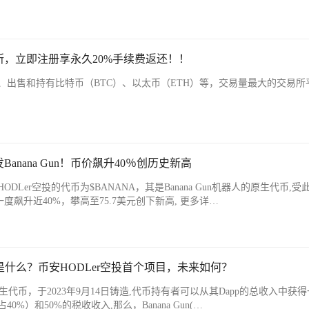
，立即注册享永久20%手续费返还！！
、出售和持有比特币（BTC）、以太币（ETH）等，交易量最大的交易所
发Banana Gun！币价飙升40％创历史新高
Ler空投的代币为$BANANA，其是Banana Gun机器人的原生代币,受
一度飙升近40%，攀高至75.7美元创下新高, 更多详…
NA)币是什么？币安HODLer空投首个项目，未来如何？
un的原生代币，于2023年9月14日铸造,代币持有者可以从其Dapp的总收入中获
%）和50%的税收收入,那么，Banana Gun(…