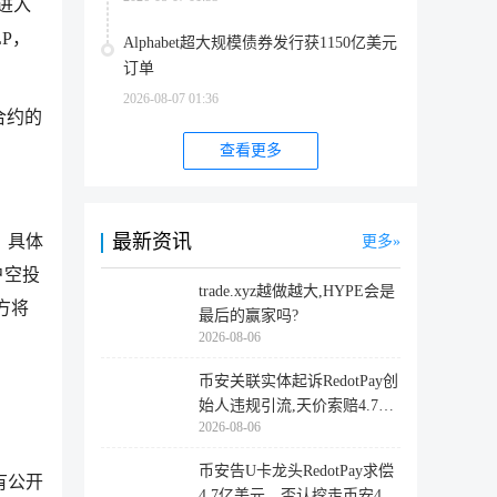
进入
P，
Alphabet超大规模债券发行获1150亿美元
订单
2026-08-07 01:36
合约的
查看更多
最新资讯
，具体
更多
户空投
trade.xyz越做越大,HYPE会是
方将
最后的赢家吗?
2026-08-06
币安关联实体起诉RedotPay创
始人违规引流,天价索赔4.728
2026-08-06
亿美
币安告U卡龙头RedotPay求偿
有公开
4.7亿美元，否认挖走币安47