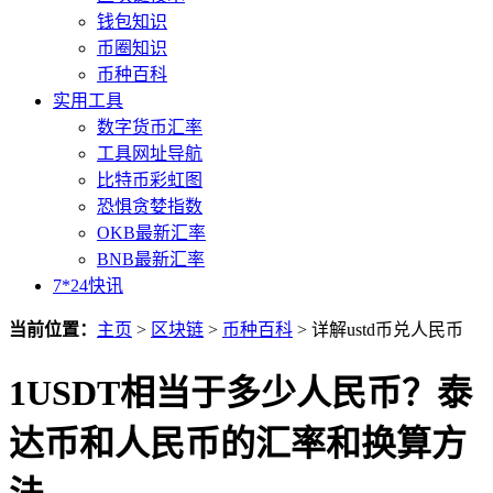
钱包知识
币圈知识
币种百科
实用工具
数字货币汇率
工具网址导航
比特币彩虹图
恐惧贪婪指数
OKB最新汇率
BNB最新汇率
7*24快讯
当前位置：
主页
>
区块链
>
币种百科
> 详解ustd币兑人民币
1USDT相当于多少人民币？泰
达币和人民币的汇率和换算方