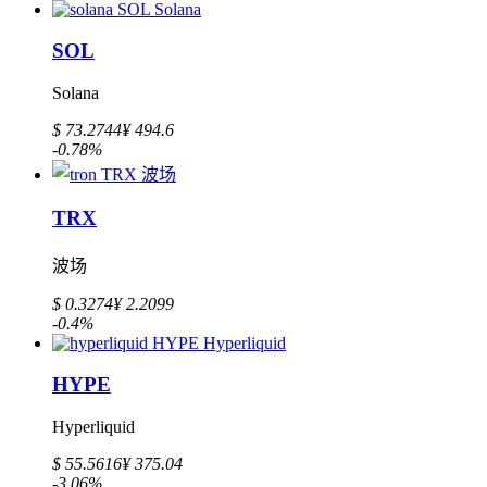
SOL
Solana
$ 73.2744
¥ 494.6
-0.78%
TRX
波场
$ 0.3274
¥ 2.2099
-0.4%
HYPE
Hyperliquid
$ 55.5616
¥ 375.04
-3.06%