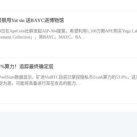
Yat siu 送BAYC进博物馆
ApeCoin社群发起AIP-304提案，希望利用1,100万颗APE购买Yuga La
vement Collection」，将BAYC、MAYC、BA…
h超51%算力！追踪最终确定层
oolStats数据显示，矿池ViaBTC目前已掌控隐私币Zcash算力的53.8%，
定为恶，可能将具备进行双花攻击的能力,…