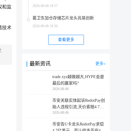
2026-08-06 18:57
权和监
葛卫东加仓存储芯片龙头兆易创新
2026-08-06 18:50
链技术
查看更多
交
最新资讯
更多
trade.xyz越做越大,HYPE会是
最后的赢家吗?
2026-08-06
币安关联实体起诉RedotPay创
始人违规引流,天价索赔4.728
2026-08-06
亿美
币安告U卡龙头RedotPay求偿
4.7亿美元，否认挖走币安47