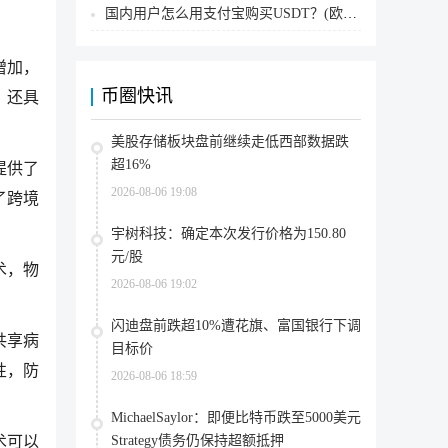
国内用户怎么用支付宝购买USDT？(欧易交易所为例)
增加，
币圈快讯
，还具
美股存储板块盘前继续走低西部数据跌
超16%
提供了
2026-08-06 19:08
了跨境
宇树科技：确定本次发行价格为150.80
元/股
术，物
2026-08-06 19:02
闪迪盘前跌超10%遭花旗、富国银行下调
共享病
目标价
性，防
2026-08-06 18:59
MichaelSaylor：即便比特币跌至5000美元
Strategy债务仍保持超额抵押
术可以