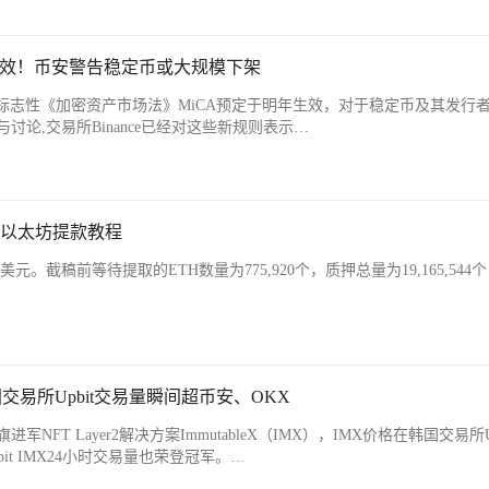
生效！币安警告稳定币或大规模下架
欧盟的标志性《加密资产市场法》MiCA预定于明年生效，对于稳定币及其发行
论,交易所Binance已经对这些新规则表示…
ido以太坊提款教程
美元。截稿前等待提取的ETH数量为775,920个，质押总量为19,165,544
国交易所Upbit交易量瞬间超币安、OKX
FT Layer2解决方案ImmutableX（IMX），IMX价格在韩国交易所Up
bit IMX24小时交易量也荣登冠军。…