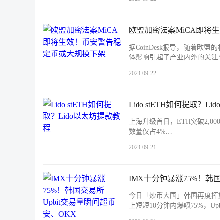
欧盟加密法案MiCA即将
据CoinDesk报导，随着
体影响引起了产业内外的关注与讨
2023-09-22
Lido stETH如何提取？L
上海升级首日，ETH突破2,000
数量仅占4%…
2023-09-21
IMX十分钟暴涨75%！韩
今日「炒币大国」韩国再度挥旗进军N
上短短10分钟内爆喷75%，Up