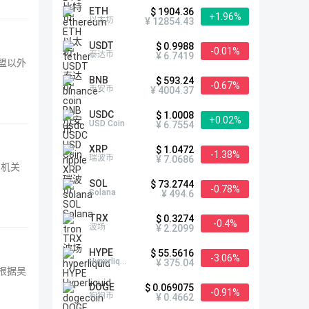
ETH
$ 1904.36
+1.96%
以太坊
¥ 12854.43
USDT
$ 0.9988
-0.01%
泰达币
¥ 6.7419
盟以外
BNB
$ 593.24
-0.67%
币安币
¥ 4004.37
USDC
$ 1.0008
+0.02%
USD Coin
¥ 6.7554
XRP
$ 1.0472
-1.38%
瑞波币
¥ 7.0686
管机关
SOL
$ 73.2744
-0.78%
Solana
¥ 494.6
TRX
$ 0.3274
-0.4%
波场
¥ 2.2099
HYPE
$ 55.5616
-3.06%
Hyperliquid
¥ 375.04
，根据吴
DOGE
$ 0.069075
-0.91%
狗狗币
¥ 0.4662