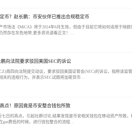
稳定币？赵长鹏：币安伙伴已推出合规稳定币
市场法《MiCA》将于2024年6月生效，但由于目前它将如何适用于除欧
仍然存在灰色地带,更多资讯请看正文！…
及赵长鹏向法院要求驳回美国SEC的诉讼
赵长鹏(CZ)周四向法院提交动议，要求驳回美国证管会(SEC)的诉讼，指称该监
相关的违规行为，并表示SEC试图将加密货币…
的高点！原因竟是币安整合钱包所致
Fee来到近七日的高点，引起社群讨论,结果发现是币安相关钱包在移动资产所致
gas费低的时候，进行钱包整合的流程…