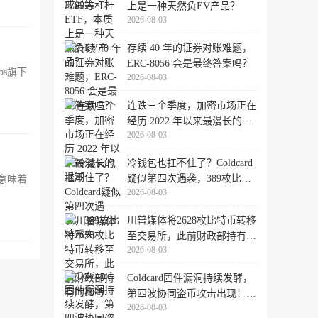
上是一种天然负EV产品？
2026-08-03
存续 40 年的证券对账难题，
ERC-8056 会是最终答案吗？
bs旗下
2026-08-03
连跌三个季度，加密市场正在
经历 2022 年以来最漫长的退
2026-08-03
潮
冷钱包也扛不住了？Coldcard
疑似第四次遇袭，389枚比特
这意味着
2026-08-03
币失
川普媒体将2628枚比特币转移
至交易所，此前财政部持有的
2026-08-03
比特
Coldcard固件漏洞持续发酵，
第四波协同盗币攻击出现！
2026-08-03
462个