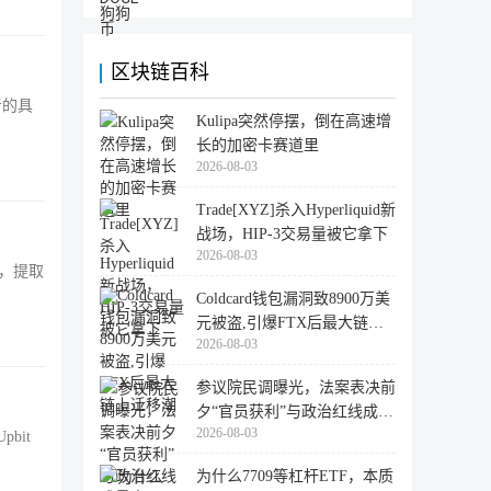
区块链百科
者的具
Kulipa突然停摆，倒在高速增
长的加密卡赛道里
2026-08-03
Trade[XYZ]杀入Hyperliquid新
战场，HIP-3交易量被它拿下
2026-08-03
个，提取
Coldcard钱包漏洞致8900万美
元被盗,引爆FTX后最大链上
2026-08-03
迁移潮
参议院民调曝光，法案表决前
夕“官员获利”与政治红线成最
2026-08-03
大
bit
为什么7709等杠杆ETF，本质