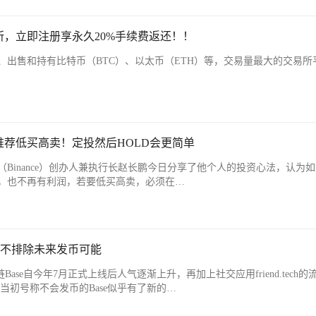
，立即注册享永久20%手续费返还！！
、出售和持有比特币（BTC）、以太币（ETH）等，交易量最大的交易所
荐低买高卖！定投然后HOLD会更简单
Binance）创办人兼执行长赵长鹏今日分享了他个人的投资心法，认为
，也不再有利润，若要低买高卖，必须在…
ase不排除未来发币可能
公链Base自今年7月正式上线后人气逐渐上升，再加上社交应用friend.tech的
当初号称不会发币的Base似乎有了新的…