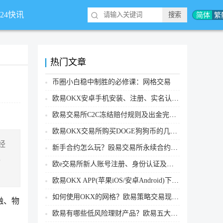
简体
繁
*24快讯
热门文章
币圈小白稳中制胜的必修课：网格交易
欧易OKX安卓手机安装、注册、实名认证、买币转账新手实操教程
欧易交易所C2C冻结赔付规则及出金完整流程
欧易OKX交易所购买DOGE狗狗币的几个方式汇总
经
新手合约怎么玩？殴易交易所永续合约操作步骤教程(APP/Web端)
，
欧e交易所新人账号注册、身份认证及安全设置教程
欧易OKX APP(苹果iOS/安卓Android)下载图文教程
如何使用OKX的网格？欧易策略交易现货网格新手操作流程
融、物
欧易有哪些低风险理财产品？欧易五大低风险理财产品详细介绍