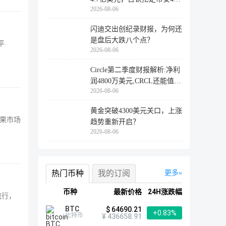
2026-08-06
万用户
闪迪交出创纪录财报，为何还
是盘后大跌八个点？
平
2026-08-06
Circle第二季度财报解析:净利
润4800万美元,CRCL还能值得
2026-08-06
投资
黄金突破4300美元关口，上涨
如果市场
趋势重新开启？
2026-08-06
热门币种
我的订阅
更多
币种
最新价格
24H涨跌幅
流行，
BTC
$ 64690.21
+0.83%
比特币
¥ 436658.91