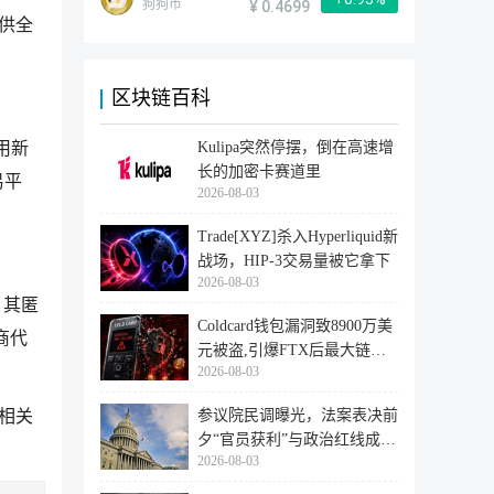
狗狗币
¥ 0.4699
提供全
区块链百科
Kulipa突然停摆，倒在高速增
用新
长的加密卡赛道里
易平
2026-08-03
Trade[XYZ]杀入Hyperliquid新
战场，HIP-3交易量被它拿下
2026-08-03
。其匿
Coldcard钱包漏洞致8900万美
商代
元被盗,引爆FTX后最大链上
2026-08-03
迁移潮
参议院民调曝光，法案表决前
它相关
夕“官员获利”与政治红线成最
2026-08-03
大