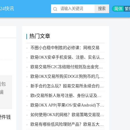
简体
繁
*24快讯
热门文章
币圈小白稳中制胜的必修课：网格交易
欧易OKX安卓手机安装、注册、实名认证、买币转账新手实操教程
欧易交易所C2C冻结赔付规则及出金完整流程
欧易OKX交易所购买DOGE狗狗币的几个方式汇总
钱包
新手合约怎么玩？殴易交易所永续合约操作步骤教程(APP/Web端)
编
欧e交易所新人账号注册、身份认证及安全设置教程
欧易OKX APP(苹果iOS/安卓Android)下载图文教程
如何使用OKX的网格？欧易策略交易现货网格新手操作流程
硬件钱
欧易有哪些低风险理财产品？欧易五大低风险理财产品详细介绍