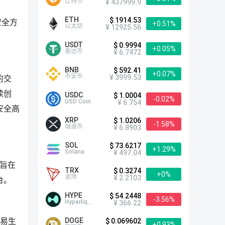
比特币
¥ 437999.9
ETH
$ 1914.53
安全方
+0.51%
以太坊
¥ 12925.56
USDT
$ 0.9994
+0.05%
泰达币
¥ 6.7472
BNB
$ 592.41
+0.07%
币安币
¥ 3999.53
约交
续创
USDC
$ 1.0004
-0.02%
USD Coin
¥ 6.754
安全高
XRP
$ 1.0206
-1.58%
瑞波币
¥ 6.8903
SOL
$ 73.6217
+1.29%
Solana
¥ 497.04
台旨在
TRX
$ 0.3274
+0%
波场
¥ 2.2103
台。
HYPE
$ 54.2448
-3.56%
Hyperliquid
¥ 366.22
DOGE
$ 0.069602
交易生
+0.93%