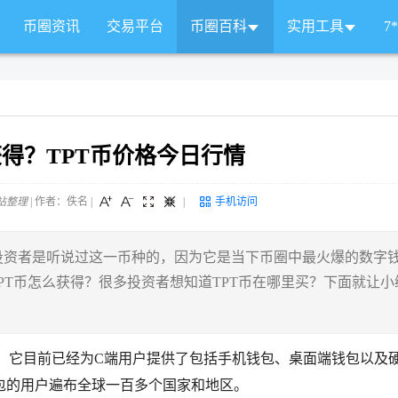
币圈资讯
交易平台
币圈百科
实用工具
7
获得？TPT币价格今日行情
站整理
| 作者：佚名
|
|
手机访问
投资者是听说过这一币种的，因为它是当下币圈中最火爆的数字
么究竟TPT币怎么获得？很多投资者想知道TPT币在哪里买？下面就让小
服务商，它目前已经为C端用户提供了包括手机钱包、桌面端钱包以及
包的用户遍布全球一百多个国家和地区。