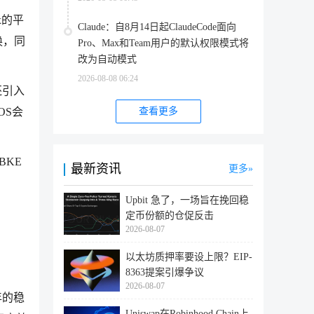
x的平
Claude：自8月14日起ClaudeCode面向
换，同
Pro、Max和Team用户的默认权限模式将
改为自动模式
2026-08-08 06:24
还引入
查看更多
OS会
BKE
最新资讯
更多
Upbit 急了，一场旨在挽回稳
定币份额的仓促反击
2026-08-07
以太坊质押率要设上限？EIP-
8363提案引爆争议
2026-08-07
年的稳
Uniswap在Robinhood Chain上