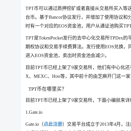
TPT币可以通过质押挖矿或者直接从交易所买入等这两种
台币。基于Bancor协议发行，并增加了使用协议
时有一个对应的EOS资金池，用户从通证池购买TP
TPT是TokenPocket发行的去中心化交易所TP
期权协议和交易手续费算法。发行使用EOS兑换，同
进入EOS资金池，卖出时资金池会减少。
目前TPT币已经上架了9家交易所，他们有中心化还有
X、MEXC、Hoo等，其中前十的由芝麻开门这
TPT币在哪里买？
目前TPT币已经上架了9家交易所，下面小编就来
1.Gate.io
Gate.io（
点此注册
）交易平台成立于2013年4月，