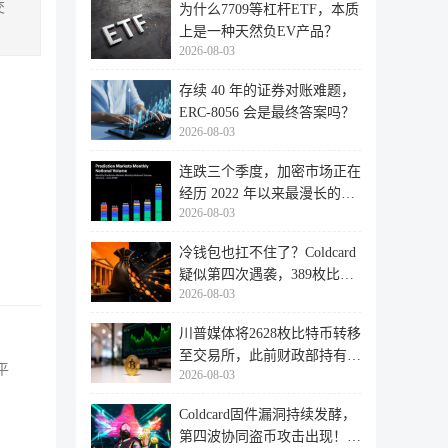
交
为什么7709等杠杆ETF，本质
上是一种天然负EV产品？
2026-08-03
存续 40 年的证券对账难题，
ERC-8056 会是最终答案吗？
2026-08-03
连跌三个季度，加密市场正在
经历 2022 年以来最漫长的退
2026-08-03
潮
冷钱包也扛不住了？Coldcard
疑似第四次遇袭，389枚比特
2026-08-03
币失
川普媒体将2628枚比特币转移
至交易所，此前财政部持有的
平
2026-08-03
比特
Coldcard固件漏洞持续发酵，
第四波协同盗币攻击出现！