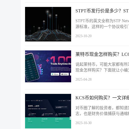
STPT币发行价是多少？S
STPT币的英文全称为STP 
源标准，这样的一个协议吸引
2023-10-20
莱特币现金怎样购买？LC
说起莱特币，可能大家都有所
现金怎样购买？下面就让小编为
2025-04-28
KCS币如何购买？一文详
对币圈了解的投资者，都知道
志，也是财务价值捕获与通缩
2023-10-30