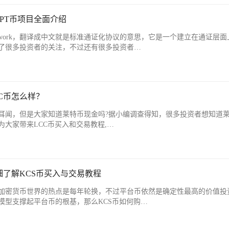
TPT币项目全面介绍
Network，翻译成中文就是标准通证化协议的意思，它是一个建立在通证层
了很多投资者的关注，不过还有很多投资者…
C币怎么样？
耳闻，但是大家知道莱特币现金吗?据小编调查得知，很多投资者想知道
大家带来LCC币买入和交易教程,…
细了解KCS币买入与交易教程
加密货币世界的热点是每年轮换，不过平台币依然是确定性最高的价值投
模型支撑起平台币的根基，那么KCS币如何购…