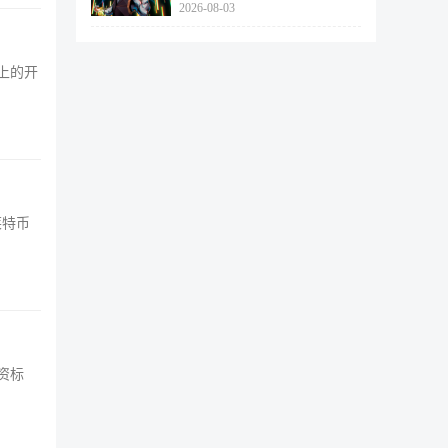
2026-08-03
462个
面上的开
莱特币
资标