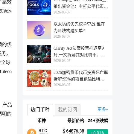
了高效
推出资金池：主打公平代币发
市场运
2026-08-07
行
以太坊的优先权争夺战:谁在
为区块构建买单?
2026-08-07
赖的优
Clarity Act法案投票推迟至9
服务，
月,一文拆解其对比特币、以
2026-08-07
太坊
为全球
teco
2026加密货币代币投资死亡率
拆解:95%的项目跑输比特
2026-08-07
币,73%最
、产品
热门币种
我的订阅
更多
透明的
币种
最新价格
24H涨跌幅
BTC
$ 64876.38
+0.81%