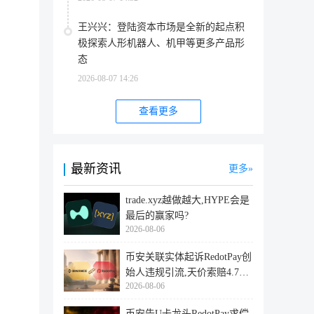
王兴兴：登陆资本市场是全新的起点积
极探索人形机器人、机甲等更多产品形
态
2026-08-07 14:26
查看更多
最新资讯
更多
trade.xyz越做越大,HYPE会是
最后的赢家吗?
2026-08-06
币安关联实体起诉RedotPay创
始人违规引流,天价索赔4.728
2026-08-06
亿美
币安告U卡龙头RedotPay求偿