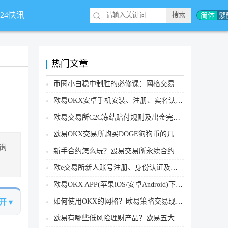
简体
繁
*24快讯
热门文章
币圈小白稳中制胜的必修课：网格交易
欧易OKX安卓手机安装、注册、实名认证、买币转账新手实操教程
欧易交易所C2C冻结赔付规则及出金完整流程
欧易OKX交易所购买DOGE狗狗币的几个方式汇总
查询
新手合约怎么玩？殴易交易所永续合约操作步骤教程(APP/Web端)
欧e交易所新人账号注册、身份认证及安全设置教程
欧易OKX APP(苹果iOS/安卓Android)下载图文教程
如何使用OKX的网格？欧易策略交易现货网格新手操作流程
开 ▾
欧易有哪些低风险理财产品？欧易五大低风险理财产品详细介绍