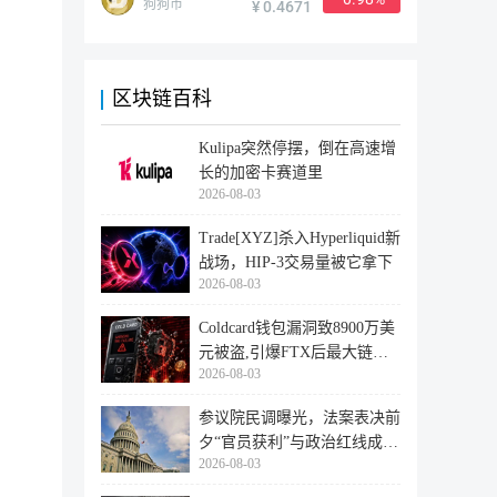
狗狗币
¥ 0.4671
区块链百科
Kulipa突然停摆，倒在高速增
长的加密卡赛道里
2026-08-03
Trade[XYZ]杀入Hyperliquid新
战场，HIP-3交易量被它拿下
2026-08-03
Coldcard钱包漏洞致8900万美
元被盗,引爆FTX后最大链上
2026-08-03
迁移潮
参议院民调曝光，法案表决前
夕“官员获利”与政治红线成最
2026-08-03
大