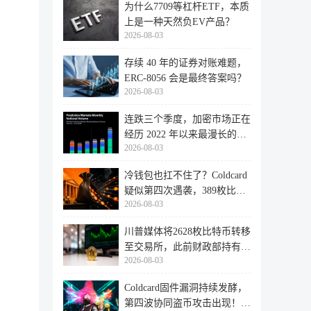
为什么7709等杠杆ETF，本质
上是一种天然负EV产品？
2026-08-03
存续 40 年的证券对账难题，
ERC-8056 会是最终答案吗？
2026-08-03
连跌三个季度，加密市场正在
经历 2022 年以来最漫长的退
2026-08-03
潮
冷钱包也扛不住了？Coldcard
疑似第四次遇袭，389枚比特
2026-08-03
币失
川普媒体将2628枚比特币转移
至交易所，此前财政部持有的
2026-08-03
比特
Coldcard固件漏洞持续发酵，
第四波协同盗币攻击出现！