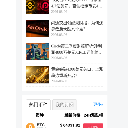
4.7亿美元，否认挖走币安47
2026-08-06
万用户
闪迪交出创纪录财报，为何还
是盘后大跌八个点？
2026-08-06
Circle第二季度财报解析:净利
润4800万美元,CRCL还能值得
2026-08-06
投资
黄金突破4300美元关口，上涨
趋势重新开启？
2026-08-06
热门币种
我的订阅
更多
币种
最新价格
24H涨跌幅
BTC
$ 64331.82
-0.8%