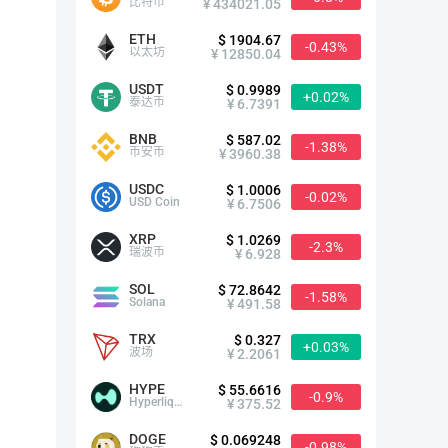
比特币
¥ 434021.05
ETH
$ 1904.67
-0.43%
以太坊
¥ 12850.04
USDT
$ 0.9989
+0.02%
泰达币
¥ 6.7391
BNB
$ 587.02
-1.38%
币安币
¥ 3960.38
USDC
$ 1.0006
-0.02%
USD Coin
¥ 6.7506
XRP
$ 1.0269
-2.3%
瑞波币
¥ 6.928
SOL
$ 72.8642
-1.58%
Solana
¥ 491.58
TRX
$ 0.327
+0.03%
波场
¥ 2.2061
HYPE
$ 55.6616
-0.9%
Hyperliquid
¥ 375.52
DOGE
$ 0.069248
-0.98%