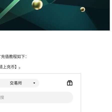
DT充值教程如下：
【链上充币】。