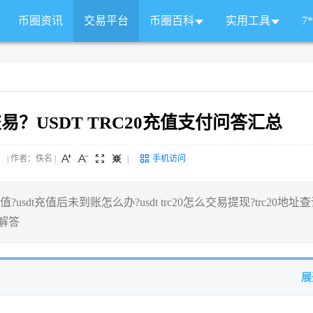
币圈资讯
交易平台
币圈百科
实用工具
7
交易？USDT TRC20充值支付问答汇总
 来源： | 作者：佚名
|
|
手机访问
?usdt充值后未到账怎么办?usdt trc20怎么交易提现?trc20地址
总解答
展