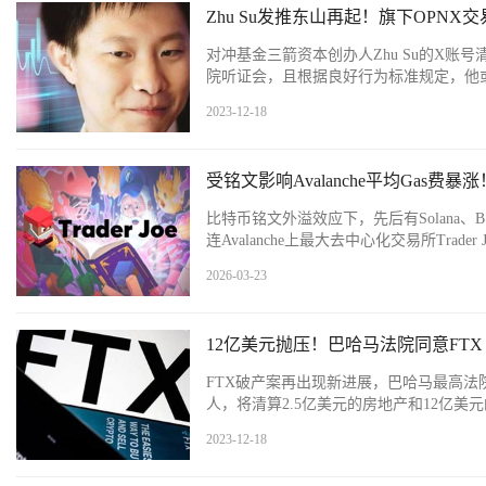
Zhu Su发推东山再起！旗下OPNX
对冲基金三箭资本创办人Zhu Su的X账号
院听证会，且根据良好行为标准规定，他
2023-12-18
受铭文影响Avalanche平均Gas费暴涨！
比特币铭文外溢效应下，先后有Solana、BS
连Avalanche上最大去中心化交易所Trad
2026-03-23
12亿美元抛压！巴哈马法院同意FTX Dig
FTX破产案再出现新进展，巴哈马最高法院近期正
人，将清算2.5亿美元的房地产和12亿美
2023-12-18