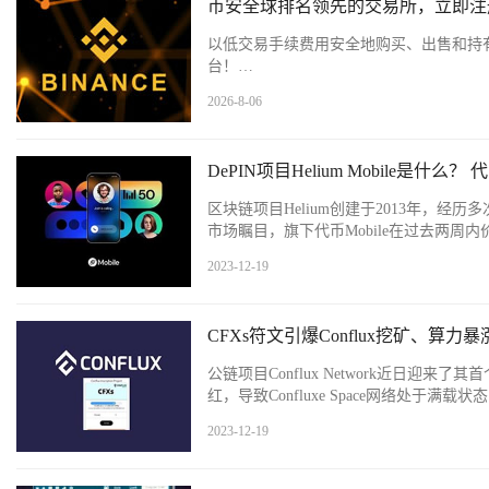
币安全球排名领先的交易所，立即注
以低交易手续费用安全地购买、出售和持有
台！…
2026-8-06
DePIN项目Helium Mobile是什么？
区块链项目Helium创建于2013年，经历多
市场瞩目，旗下代币Mobile在过去两周内
2023-12-19
CFXs符文引爆Conflux挖矿、算力
公链项目Conflux Network近日迎
红，导致Confluxe Space网络处于
2023-12-19