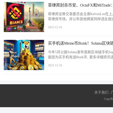
菲律宾封杀币安、OctaFX和MiTra
菲律宾证券交易委员会主席KelvinLe
菲律宾市场，并公布其他两家同样违反规定的交易
2023-12-16
买手机送Meme币Bonk！Solana区
今年5月公链Solana发布首款区块链手机
是因为买手机有送Bonk币, 更多详细资
2023-12-16
关于我们
-
CopyRi