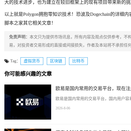
大的技术进步，也为建立在较旧框架上的现有
项目
带来新的挑
以上就是Polygon拥抱零知识技术！恐波及Dogechain的
脚本之家其它相关文章！
免责声明：
本文只为提供市场讯息，所有内容及观点仅供参考，不
易，对投资者交易形成的直接或间接损失，作者及本站将不承担任
Tag：
虚拟货币
区块链
比特币
你可能感兴趣的文章
欧易是国内常用的交易平台，现在注
欧易是国内常用的交易平台，国内用户容易
2026-8-06