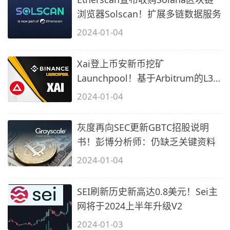
浏览器Solscan！扩展多链数据服务
2024-01-04
Xai登上币安新币挖矿
Launchpool！基于Arbitrum的L3
游戏区块链
2024-01-04
灰度再向SEC更新GBTC招股说明
书！彭博分析师：仍缺乏关键资料
2024-01-04
SEI刷新历史新高达0.8美元！Sei主
网将于2024上半年升级V2
2024-01-03