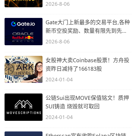
2)
2026-8-06
Gate大门上新最多的交易平台,各种
新币空投奖励、数量有限先到先
得…
2026-8-06
女股神大卖Coinbase股票！方舟投
资昨日减持了166183股
2024-01-04
公链Sui出现MOVE保值铭文！质押
SUI铸造 烧毁就可取回
2024-01-04
Etherscan宣布收购Solana区块链