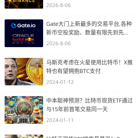
2)
2026-8-06
Gate大门上新最多的交易平台,各种
新币空投奖励、数量有限先到先
得…
2026-8-06
马斯克考虑在火星使用比特币！X推
特也有望拥抱BTC支付
2024-01-12
中本聪神预测？比特币现货ETF通过
与15年前首笔交易同一天
2024-01-11