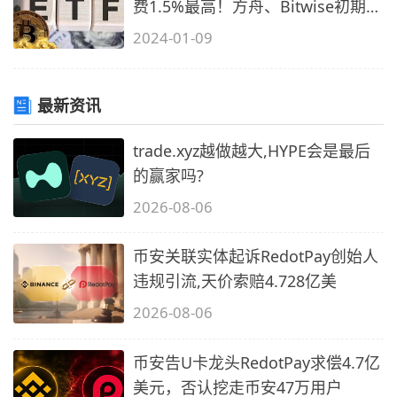
费1.5%最高！方舟、Bitwise初期0
元
2024-01-09
最新资讯
trade.xyz越做越大,HYPE会是最后
的赢家吗?
2026-08-06
币安关联实体起诉RedotPay创始人
违规引流,天价索赔4.728亿美
2026-08-06
币安告U卡龙头RedotPay求偿4.7亿
美元，否认挖走币安47万用户