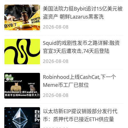
美国法院力挺Bybit追讨15亿美元被
盗资产 朝鲜Lazarus黑客洗
2026-08-08
Squid的戏剧性发币之路详解:融资
官宣3天后遭攻击,74天后登陆
2026-08-08
Robinhood上线CashCat,下一个
Meme币工厂已就位
2026-08-08
以太坊新EIP提议销毁部分发行代
币：质押代币已接近ETH供应量