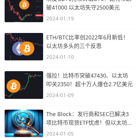
破41000 以太坊失守2500美元
2024-01-19
ETH/BTC比率创2022年6月新低！
以太坊多头的三个反思
2024-01-10
强拉！比特币突破47430、以太坊
叩关2350！超十万人爆仓2.7亿美元
2024-01-09
The Block：发行商和SEC已解决3
项比特币现货ETF忧虑！但以太坊不
同
2024-01-05