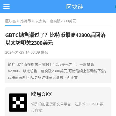
区块链
区块链
>
比特币
> 以太坊一度突破2300美元
GBTC抛售潮过了？比特币攀高42800后回落
以太坊叩关2300美元
2024-01-29 14:03:39 佚名
简介
比特币在周末再度站上4.2万美元之上，一度攀高
42,800、以太坊也一度突破2300美元,可惜后续上涨动能下滑，
截稿前有所回落,更多详细资讯请看下面正文
欧易OKX
领先的加密货币交易平台，注册领50 USDT数
币盲盒！