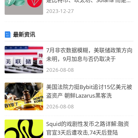
是比特币、以太坊、Solana 而是
TRON
2023-12-27
最新资讯
7月非农数据模糊，美联储政策方向
未明，9月加息与否仍取决于
2026-08-08
美国法院力挺Bybit追讨15亿美元被
盗资产 朝鲜Lazarus黑客洗
2026-08-08
Squid的戏剧性发币之路详解:融资
官宣3天后遭攻击,74天后登陆