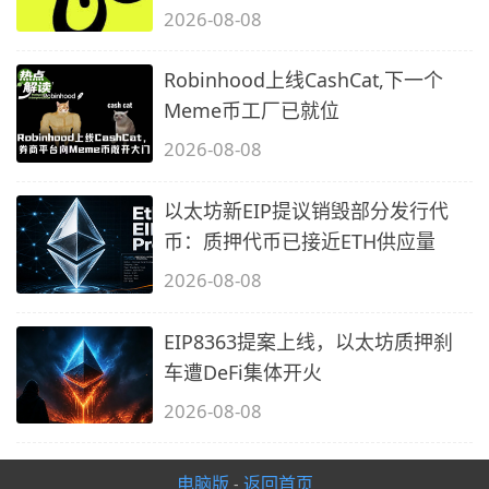
2026-08-08
Robinhood上线CashCat,下一个
Meme币工厂已就位
2026-08-08
以太坊新EIP提议销毁部分发行代
币：质押代币已接近ETH供应量
2026-08-08
EIP8363提案上线，以太坊质押刹
车遭DeFi集体开火
2026-08-08
电脑版
返回首页
-