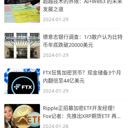
超越技术的界限：AI+Web3 的未来
发展之道
2024-01-29
德意志银行调查：1/3散户认为比特
币年底跌破20000美元
2024-01-29
FTX狂售加密货币？现金储备3个月
内翻倍至44亿美元
2024-01-29
Ripple正招募加密ETF开发经理！
Fox记者：先推出XRP期货ETF 再是
现货
2024-01-28