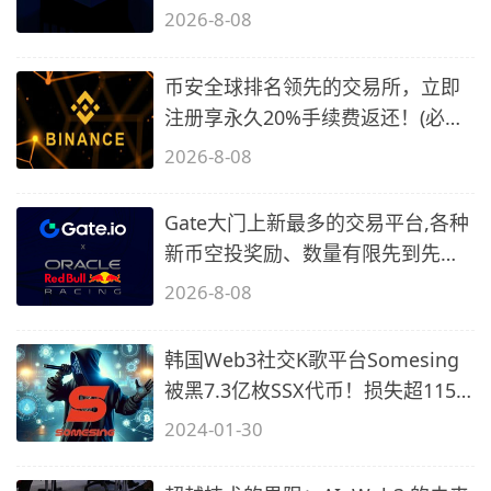
备1)
2026-8-08
币安全球排名领先的交易所，立即
注册享永久20%手续费返还！(必备
2)
2026-8-08
Gate大门上新最多的交易平台,各种
新币空投奖励、数量有限先到先
得…
2026-8-08
韩国Web3社交K歌平台Somesing
被黑7.3亿枚SSX代币！损失超1150
万美元
2024-01-30