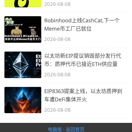
2026-08-08
Robinhood上线CashCat,下一个
Meme币工厂已就位
2026-08-08
以太坊新EIP提议销毁部分发行代
币：质押代币已接近ETH供应量
2026-08-08
EIP8363提案上线，以太坊质押刹
车遭DeFi集体开火
2026-08-08
电脑版
返回首页
-