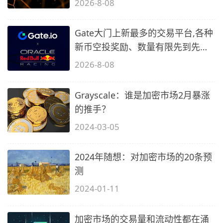
2026-8-08
Gate大门上新最多的交易平台,各种
新币空投奖励、数量有限先到先
得…
2026-8-08
Grayscale：谁是加密市场2月暴涨
的推手？
2024-03-05
2024年随想：对加密市场的20条预
测
2024-01-11
加密市场的交易量和流动性都在涌