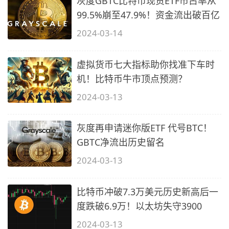
灰度GBTC比特币现货ETF市占率从
99.5%崩至47.9%！资金流出破百亿
2024-03-14
虚拟货币七大指标助你找准下车时
机！比特币牛市顶点预测？
2024-03-13
灰度再申请迷你版ETF 代号BTC！
GBTC净流出历史留名
2024-03-13
比特币冲破7.3万美元历史新高后一
度跌破6.9万！以太坊失守3900
2024-03-13