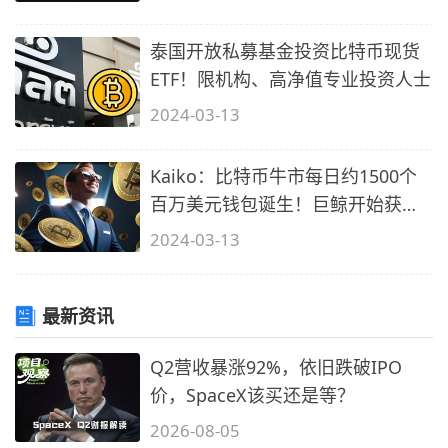
泰国开放私募基金投资比特币现货
ETF！限机构、高净值专业投资人士
2024-03-13
Kaiko：比特币牛市每日约1500个
百万美元钱包诞生！巨鲸开始获利
了结
2024-03-13
最新资讯
Q2营收暴涨92%，依旧跌破IPO
价，SpaceX该买还是等？
2026-08-05