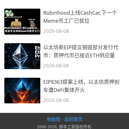
Robinhood上线CashCat,下一个
Meme币工厂已就位
2026-08-08
以太坊新EIP提议销毁部分发行代
币：质押代币已接近ETH供应量
2026-08-08
EIP8363提案上线，以太坊质押刹
车遭DeFi集体开火
2026-08-08
电脑版
返回首页
-
2006-2026, 脚本之家版权所有.