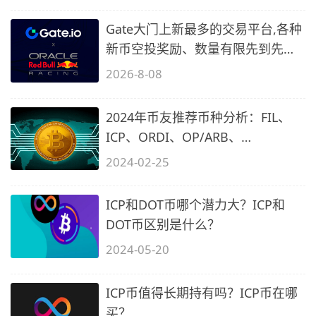
Gate大门上新最多的交易平台,各种
新币空投奖励、数量有限先到先
得…
2026-8-08
2024年币友推荐币种分析：FIL、
ICP、ORDI、OP/ARB、
PIXEL/STRK
2024-02-25
ICP和DOT币哪个潜力大？ICP和
DOT币区别是什么？
2024-05-20
ICP币值得长期持有吗？ICP币在哪
买？