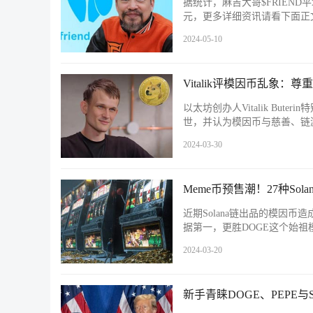
据统计，麻吉大哥$FRIEND平
元，更多详细资讯请看下面正
2024-05-10
Vitalik评模因币乱象
以太坊创办人Vitalik B
世，并认为模因币与慈善、链
2024-03-30
Meme币预售潮！27种Sola
近期Solana链出品的模因币造成
据第一，更胜DOGE这个始祖
2024-03-20
新手青睐DOGE、PEPE与