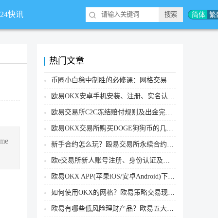
简体
繁
*24快讯
热门文章
币圈小白稳中制胜的必修课：网格交易
欧易OKX安卓手机安装、注册、实名认证、买币转账新手实操教程
欧易交易所C2C冻结赔付规则及出金完整流程
欧易OKX交易所购买DOGE狗狗币的几个方式汇总
me
新手合约怎么玩？殴易交易所永续合约操作步骤教程(APP/Web端)
欧e交易所新人账号注册、身份认证及安全设置教程
欧易OKX APP(苹果iOS/安卓Android)下载图文教程
如何使用OKX的网格？欧易策略交易现货网格新手操作流程
欧易有哪些低风险理财产品？欧易五大低风险理财产品详细介绍