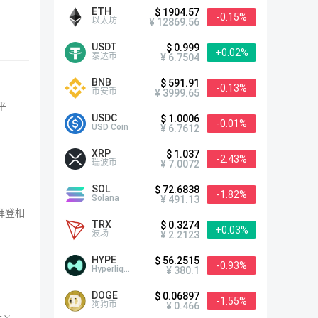
ETH
$ 1904.57
-0.15%
以太坊
¥ 12869.56
USDT
$ 0.999
+0.02%
泰达币
¥ 6.7504
BNB
$ 591.91
-0.13%
币安币
¥ 3999.65
平
USDC
$ 1.0006
-0.01%
USD Coin
¥ 6.7612
XRP
$ 1.037
-2.43%
瑞波币
¥ 7.0072
SOL
$ 72.6838
-1.82%
Solana
¥ 491.13
拜登相
TRX
$ 0.3274
+0.03%
波场
¥ 2.2123
HYPE
$ 56.2515
-0.93%
Hyperliquid
¥ 380.1
DOGE
$ 0.06897
-1.55%
狗狗币
¥ 0.466