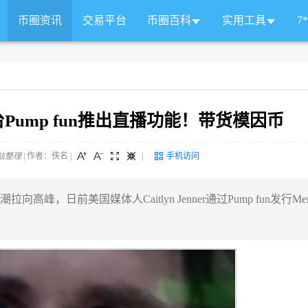
币圈资讯
交易平台
币圈百科
实用工具
7
平台Pump fun推出直播功能！带货模因币
站整理
| 作者：佚名
|
|
手机访问
热潮拉向高峰，日前美国媒体人Caitlyn Jenner通过Pump fun发行Me