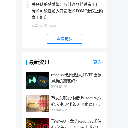
美联储穆萨莱姆：预计通胀持续高于目
。
标的可能性加大在最近的FOMC会议上倾
向于加息
2026-08-07 05:59
查看更多
最新资讯
更多
trade.xyz越做越大,HYPE会是
最后的赢家吗?
2026-08-06
币安关联实体起诉RedotPay创
始人违规引流,天价索赔4.728
2026-08-06
亿美
币安告U卡龙头RedotPay求偿
4.7亿美元，否认挖走币安47