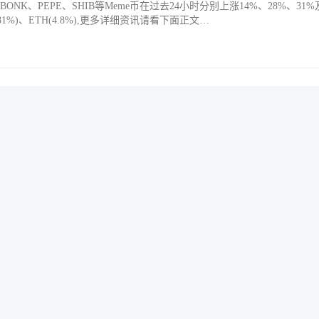
E、BONK、PEPE、SHIB等Meme币在过去24小时分别上涨14%、28%、31%
81%)、ETH(4.8%),更多详细资讯请看下面正文…