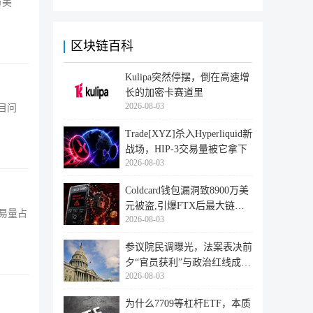
万美
区块链百科
Kulipa突然停摆，倒在高速增
长的加密卡赛道里
2026-08-03
项目问
Trade[XYZ]杀入Hyperliquid新
战场，HIP-3交易量被它拿下
2026-08-03
Coldcard钱包漏洞致8900万美
元被盗,引爆FTX后最大链上
交易量占
2026-08-03
迁移潮
参议院民调曝光，法案表决前
夕“官员获利”与政治红线成最
2026-08-03
大
为什么7709等杠杆ETF，本质