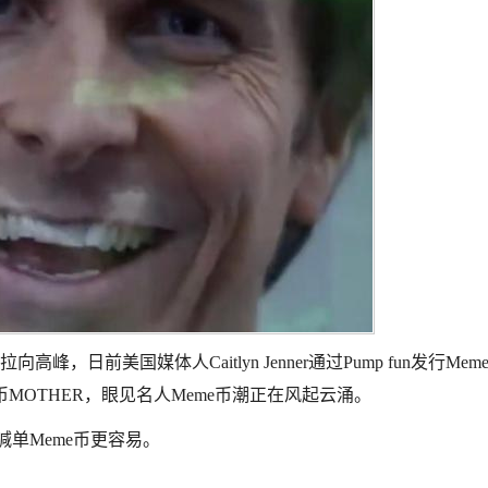
向高峰，日前美国媒体人Caitlyn Jenner通过Pump fun发行
Mem
币MOTHER，眼见名人
Meme
币潮正在风起云涌。
播喊单
Meme
币更容易。