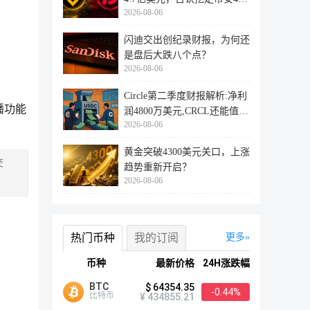
2026-08-06
万用户
闪迪交出创纪录财报，为何还
是盘后大跌八个点？
2026-08-06
Circle第二季度财报解析:净利
播功能
润4800万美元,CRCL还能值得
2026-08-06
投资
黄金突破4300美元关口，上涨
交
趋势重新开启？
2026-08-06
热门币种
我的订阅
更多
币种
最新价格
24H涨跌幅
BTC
$ 64354.35
-0.44%
比特币
¥ 434855.21