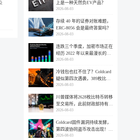
上是一种天然负EV产品？
及
2026-08-03
存续 40 年的证券对账难题，
ERC-8056 会是最终答案吗？
2026-08-03
连跌三个季度，加密市场正在
经历 2022 年以来最漫长的退
2026-08-03
潮
冷钱包也扛不住了？Coldcard
疑似第四次遇袭，389枚比特
2026-08-03
币失
川普媒体将2628枚比特币转移
至交易所，此前财政部持有的
2026-08-03
比特
Coldcard固件漏洞持续发酵，
第四波协同盗币攻击出现！
2026-08-03
462个