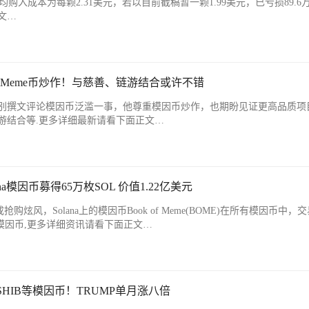
均购入成本为每颗2.31美元，若以目前截稿暂一颗1.99美元，已亏损89.6
文…
：尊重Meme币炒作！与慈善、链游结合或许不错
uterin特别撰文评论模因币泛滥一事，他尊重模因币炒作，也期盼见证更高品质
游结合等.更多详细最新请看下面正文…
na模因币募得65万枚SOL 价值1.22亿美元
抢购炫风，Solana上的模因币Book of Meme(BOME)在所有模因币中，
模因币,更多详细资讯请看下面正文…
SHIB等模因币！TRUMP单月涨八倍