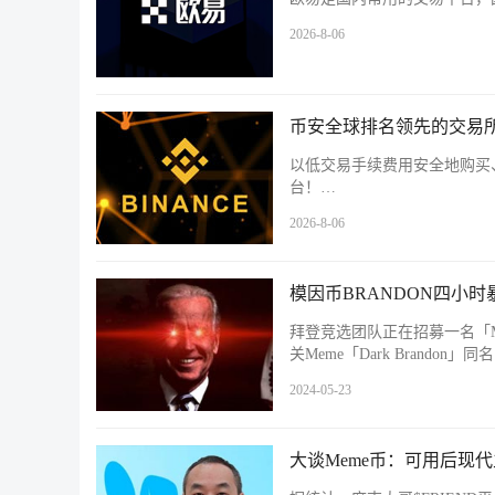
2026-8-06
币安全球排名领先的交易所
以低交易手续费用安全地购买
台！…
2026-8-06
模因币BRANDON四小时
拜登竞选团队正在招募一名「
关Meme「Dark Brandon
2024-05-23
大谈Meme币：可用后现代