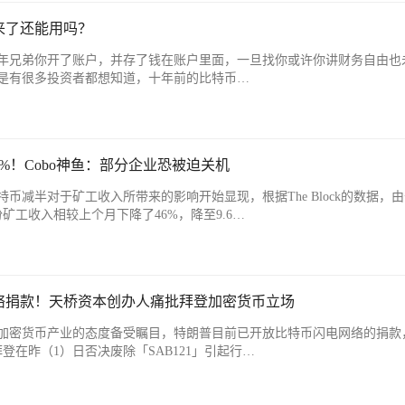
来了还能用吗？
年兄弟你开了账户，并存了钱在账户里面，一旦找你或许你讲财务自由也
是有很多投资者都想知道，十年前的比特币…
%！Cobo神鱼：部分企业恐被迫关机
币减半对于矿工收入所带来的影响开始显现，根据The Block的数据，
矿工收入相较上个月下降了46%，降至9.6…
络捐款！天桥资本创办人痛批拜登加密货币立场
加密货币产业的态度备受瞩目，特朗普目前已开放比特币闪电网络的捐款
登在昨（1）日否决废除「SAB121」引起行…