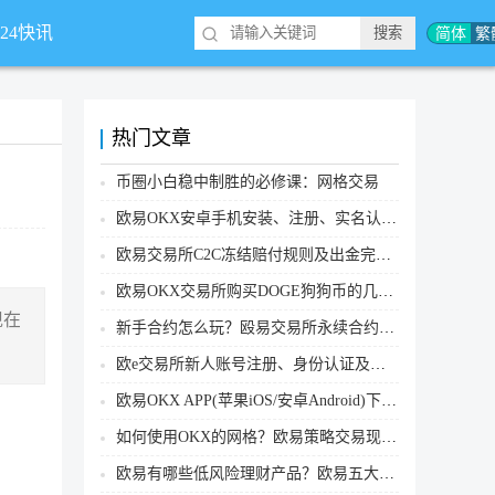
简体
繁
*24快讯
热门文章
币圈小白稳中制胜的必修课：网格交易
欧易OKX安卓手机安装、注册、实名认证、买币转账新手实操教程
欧易交易所C2C冻结赔付规则及出金完整流程
欧易OKX交易所购买DOGE狗狗币的几个方式汇总
现在
新手合约怎么玩？殴易交易所永续合约操作步骤教程(APP/Web端)
欧e交易所新人账号注册、身份认证及安全设置教程
欧易OKX APP(苹果iOS/安卓Android)下载图文教程
如何使用OKX的网格？欧易策略交易现货网格新手操作流程
欧易有哪些低风险理财产品？欧易五大低风险理财产品详细介绍