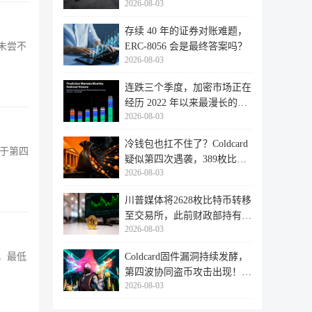
2026-08-03
存续 40 年的证券对账难题，
ERC-8056 会是最终答案吗？
未尝不
2026-08-03
连跌三个季度，加密市场正在
经历 2022 年以来最漫长的退
2026-08-03
潮
冷钱包也扛不住了？Coldcard
由于第四
疑似第四次遇袭，389枚比特
2026-08-03
币失
川普媒体将2628枚比特币转移
至交易所，此前财政部持有的
2026-08-03
比特
Coldcard固件漏洞持续发酵，
，最低
第四波协同盗币攻击出现！
2026-08-03
462个