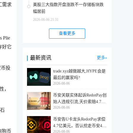
汇需求
美股三大指数开盘涨跌不一存储板块跌
幅居前
2026-08-06 21:31
查看更多
Plie
存好它
最新资讯
更多
货币投
trade.xyz越做越大,HYPE会是
最后的赢家吗?
2026-08-06
特性，
币安关联实体起诉RedotPay创
始人违规引流,天价索赔4.728
2026-08-06
亿美
如石
币安告U卡龙头RedotPay求偿
4.7亿美元，否认挖走币安47
狗狗币
2026-08-06
万用户