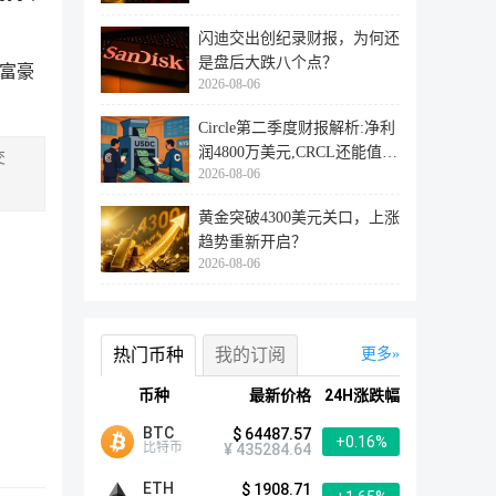
闪迪交出创纪录财报，为何还
是盘后大跌八个点？
富豪
2026-08-06
Circle第二季度财报解析:净利
润4800万美元,CRCL还能值得
交
2026-08-06
投资
黄金突破4300美元关口，上涨
趋势重新开启？
2026-08-06
热门币种
我的订阅
更多
币种
最新价格
24H涨跌幅
BTC
$ 64487.57
+0.16%
比特币
¥ 435284.64
ETH
$ 1908.71