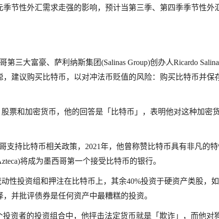
元季节性外汇需求走强的影响，预计当第三季、第四季季节性外
利纳斯集团(Salinas Group)创办人Ricardo Salinas 
一聪，建议购买比特币，以对冲法币贬值的风险：购买比特币并保
议购买那些ETF、股票和加密货币，他的回答是「比特币」，表明他对这种加密
场闻名，他在墨西哥支持比特币相关政策，2021年，他曾称赞比特币具有非凡的
Azteca)将成为墨西哥第一个接受比特币的银行。
露，他有60%的流动性投资组和押注在比特币上，其余40%投资于硬资产类股，
择，并批评债券是任何资产中最糟糕的投资。
币应该出现在每个投资者的投资组合中，他抨击法定货币就是「欺诈」，而他对