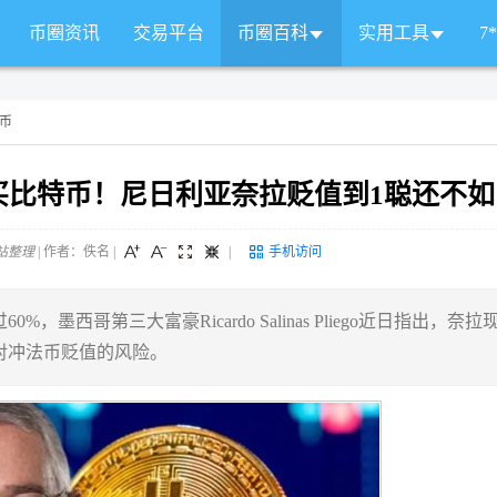
币圈资讯
交易平台
币圈百科
实用工具
7
币
买比特币！尼日利亚奈拉贬值到1聪还不如
站整理
| 作者：佚名
|
|
手机访问
西哥第三大富豪Ricardo Salinas Pliego近日指出，奈拉
对冲法币贬值的风险。