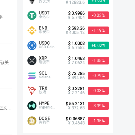
+1.65%
以太坊
¥ 12883.6
USDT
$ 0.9986
-0.03%
泰达币
平
¥ 6.7404
BNB
$ 593.36
-1.19%
币安币
¥ 4005.12
USDC
$ 1.0008
+0.02%
USD Coin
¥ 6.7552
XRP
$ 1.0463
-1.35%
瑞波币
¥ 7.0624
元(美
SOL
$ 73.285
-0.79%
Solana
¥ 494.66
TRX
$ 0.3281
-0.03%
波场
¥ 2.2146
HYPE
$ 55.2131
-3.39%
Hyperliquid
¥ 372.68
正文…
DOGE
$ 0.06887
-1.35%
狗狗币
¥ 0.4648