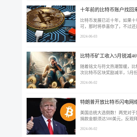
十年前的比特币账户找回
比特币发展已近十年，如果十
可，那时将恭喜你了，不过还
2024-06-03
比特币矿工收入5月锐减46
随着铭文与符文热潮暂缓，比特
次比特币区块奖励减半，5月份
2024-06-02
特朗普开放比特币闪电网
美国总统大选倒数！两党对于
捐款金额须达500美元，反观拜
2024-06-02