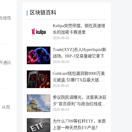
区块链百科
合规性
Kulipa突然停摆，倒在高速增
长的加密卡赛道里
2026-08-03
Trade[XYZ]杀入Hyperliquid新
战场，HIP-3交易量被它拿下
2026-08-03
开通比
Coldcard钱包漏洞致8900万美
元被盗,引爆FTX后最大链上
2026-08-03
迁移潮
参议院民调曝光，法案表决前
夕“官员获利”与政治红线成最
，从而
2026-08-03
大
为什么7709等杠杆ETF，本质
上是一种天然负EV产品？