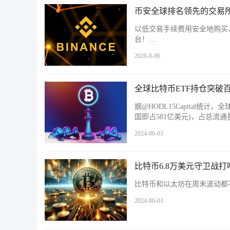
币安全球排名领先的交易所
以低交易手续费用安全地购买
台！…
2026-8-06
全球比特币ETF持仓突破
据@HODL15Capital统计
国即占581亿美元)，占总流通
2024-06-03
比特币6.8万美元守卫战
比特币和以太坊在周末波动都
2024-06-03