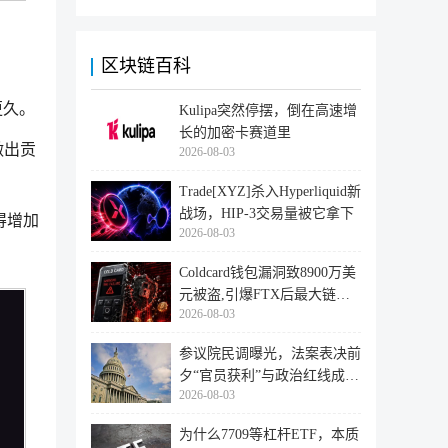
区块链百科
更久。
Kulipa突然停摆，倒在高速增
长的加密卡赛道里
做出贡
2026-08-03
Trade[XYZ]杀入Hyperliquid新
战场，HIP-3交易量被它拿下
得增加
2026-08-03
Coldcard钱包漏洞致8900万美
元被盗,引爆FTX后最大链上
2026-08-03
迁移潮
参议院民调曝光，法案表决前
夕“官员获利”与政治红线成最
2026-08-03
大
为什么7709等杠杆ETF，本质