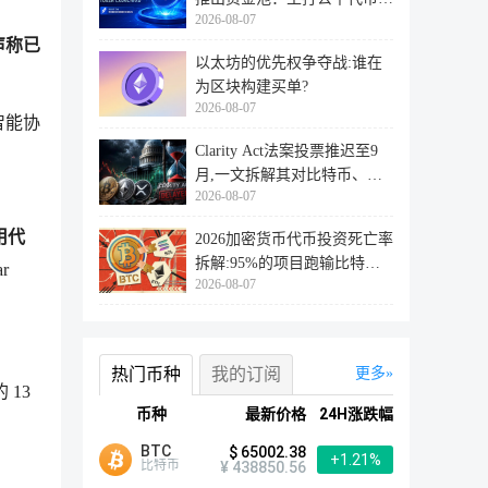
2026-08-07
行
台声称已
以太坊的优先权争夺战:谁在
为区块构建买单?
2026-08-07
智能协
Clarity Act法案投票推迟至9
月,一文拆解其对比特币、以
2026-08-07
太坊
用代
2026加密货币代币投资死亡率
拆解:95%的项目跑输比特
r
2026-08-07
币,73%最
热门币种
我的订阅
更多
 13
币种
最新价格
24H涨跌幅
BTC
$ 65002.38
+1.21%
比特币
¥ 438850.56