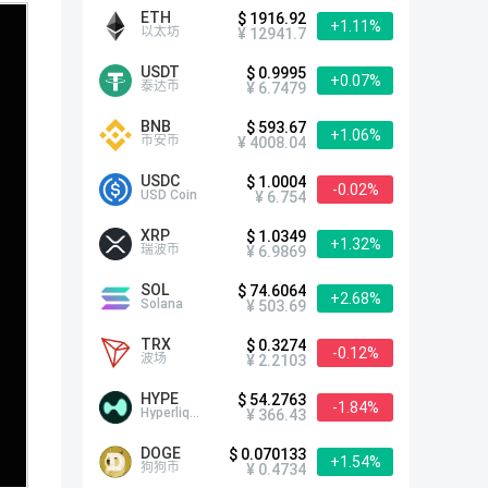
ETH
$ 1916.92
+1.11%
以太坊
¥ 12941.7
USDT
$ 0.9995
+0.07%
泰达币
¥ 6.7479
BNB
$ 593.67
+1.06%
币安币
¥ 4008.04
USDC
$ 1.0004
-0.02%
USD Coin
¥ 6.754
XRP
$ 1.0349
+1.32%
瑞波币
¥ 6.9869
SOL
$ 74.6064
+2.68%
Solana
¥ 503.69
TRX
$ 0.3274
-0.12%
波场
¥ 2.2103
HYPE
$ 54.2763
-1.84%
Hyperliquid
¥ 366.43
DOGE
$ 0.070133
+1.54%
狗狗币
¥ 0.4734