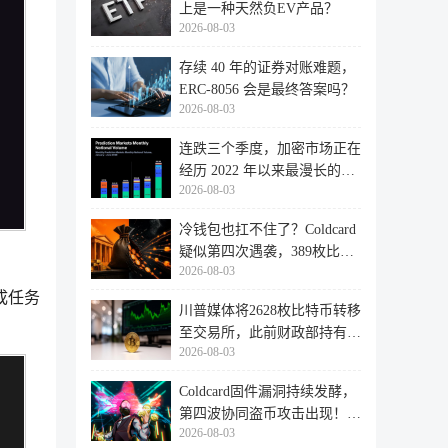
上是一种天然负EV产品？
2026-08-03
存续 40 年的证券对账难题，
ERC-8056 会是最终答案吗？
2026-08-03
连跌三个季度，加密市场正在
经历 2022 年以来最漫长的退
2026-08-03
潮
冷钱包也扛不住了？Coldcard
疑似第四次遇袭，389枚比特
2026-08-03
币失
成任务
川普媒体将2628枚比特币转移
至交易所，此前财政部持有的
2026-08-03
比特
Coldcard固件漏洞持续发酵，
第四波协同盗币攻击出现！
2026-08-03
462个