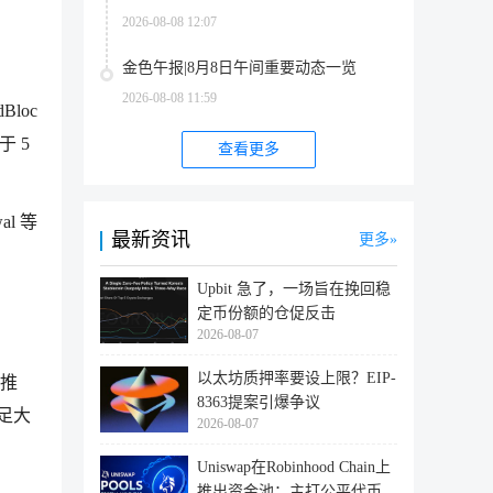
2026-08-08 12:07
金色午报|8月8日午间重要动态一览
2026-08-08 11:59
Bloc
于 5
查看更多
al 等
最新资讯
更多
Upbit 急了，一场旨在挽回稳
定币份额的仓促反击
2026-08-07
以太坊质押率要设上限？EIP-
的推
8363提案引爆争议
足大
2026-08-07
Uniswap在Robinhood Chain上
推出资金池：主打公平代币发