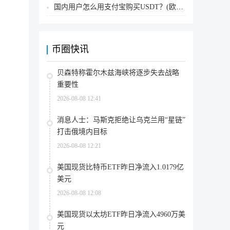
国内用户怎么用支付宝购买USDT？(欧易交易所为例)
币圈快讯
贝森特称霍尔木兹海峡将逐步失去战略
重要性
2026-08-08 12:41
消息人士：马斯克拒绝让乌克兰用“星链”
打击俄境内目标
2026-08-08 12:21
美国现货比特币ETF昨日净流入1.0179亿
美元
2026-08-08 12:08
美国现货以太坊ETF昨日净流入4960万美
元