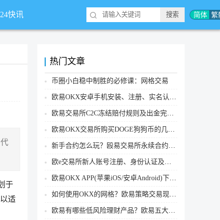
简体
繁
*24快讯
热门文章
币圈小白稳中制胜的必修课：网格交易
欧易OKX安卓手机安装、注册、实名认证、买币转账新手实操教程
欧易交易所C2C冻结赔付规则及出金完整流程
欧易OKX交易所购买DOGE狗狗币的几个方式汇总
用代
新手合约怎么玩？殴易交易所永续合约操作步骤教程(APP/Web端)
欧e交易所新人账号注册、身份认证及安全设置教程
欧易OKX APP(苹果iOS/安卓Android)下载图文教程
计划于
如何使用OKX的网格？欧易策略交易现货网格新手操作流程
，以适
欧易有哪些低风险理财产品？欧易五大低风险理财产品详细介绍