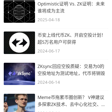
Optimistic证明 Vs. ZK证明：未来
谁将成为主流
2025-04-18
币安上线代币ZK、开启空投计划！
超5万名用户可获得
2024-06-17
ZKsync回应空投质疑：交易为0的
空投地址为测试地址，代币将销毁
2024-06-14
Meme币拖累币圈创新？ V神建议
多探索ZK技术、去中心化社交、预
测市场等