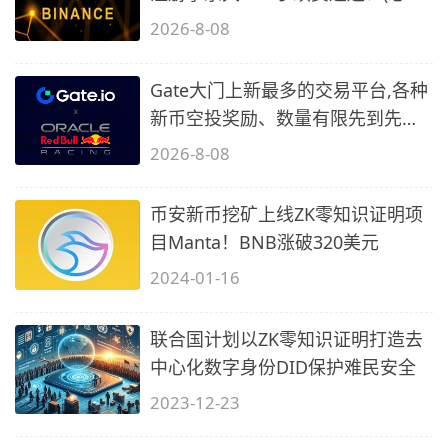
2)
2026-8-08
Gate大门上新最多的交易平台,各种
新币空投奖励、数量有限先到先
得…
2026-8-08
币安新币挖矿上线ZK零知识证明项
目Manta！BNB涨破320美元
2024-01-16
联合国计划以ZK零知识证明打造去
中心化数字身份DID保护难民安全
2023-12-23