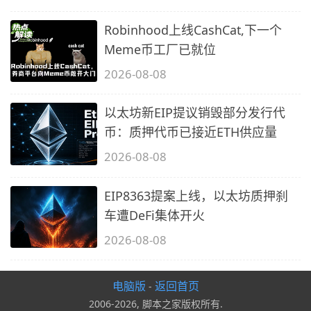
Robinhood上线CashCat,下一个
Meme币工厂已就位
2026-08-08
以太坊新EIP提议销毁部分发行代
币：质押代币已接近ETH供应量
2026-08-08
EIP8363提案上线，以太坊质押刹
车遭DeFi集体开火
2026-08-08
电脑版
返回首页
-
2006-2026, 脚本之家版权所有.