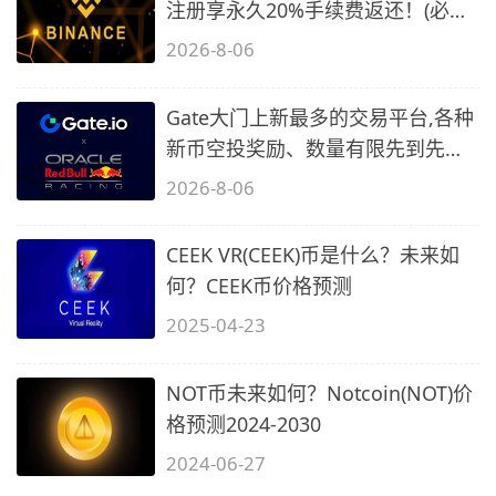
注册享永久20%手续费返还！(必备
2)
2026-8-06
Gate大门上新最多的交易平台,各种
新币空投奖励、数量有限先到先
得…
2026-8-06
CEEK VR(CEEK)币是什么？未来如
何？CEEK币价格预测
2025-04-23
NOT币未来如何？Notcoin(NOT)价
格预测2024-2030
2024-06-27