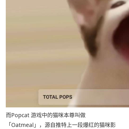
而Popcat 游戏中的猫咪本尊叫做
「Oatmeal」，源自推特上一段爆红的猫咪影