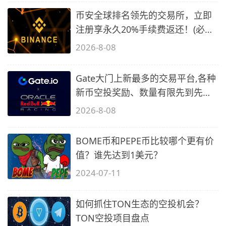
币安全球排名领先的交易所，立即
注册享永久20%手续费返还！(必备
2)
2026-8-08
Gate大门上新最多的交易平台,各种
新币空投奖励、数量有限先到先
得…
2026-8-08
BOME币和PEPE币比较哪个更有价
值？谁先达到1美元？
2024-07-11
如何抓住TON生态的空投机会？
TON空投项目盘点