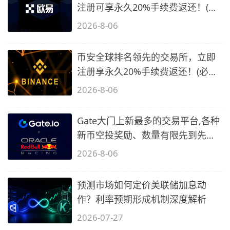
注册可享永久20%手续费返还！(必
备1)
2026-8-06
币安全球排名领先的交易所，立即
注册享永久20%手续费返还！(必备
2)
2026-8-06
Gate大门上新最多的交易平台,各种
新币空投奖励、数量有限先到先
得…
2026-8-06
预测市场如何定价美联储加息动
作？利率预期形成机制深度解析
2026-07-27