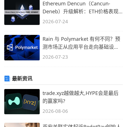
Ethereum Dencun（Cancun-
Deneb）升级解析：ETH价格表现
如何？
2026-07-24
Rain 与 Polymarket 有何不同？预
测市场正从应用平台走向基础设施
时代
2026-07-23
最新资讯
trade.xyz越做越大,HYPE会是最后
的赢家吗?
2026-08-06
币安关联实体起诉RedotPay创始人