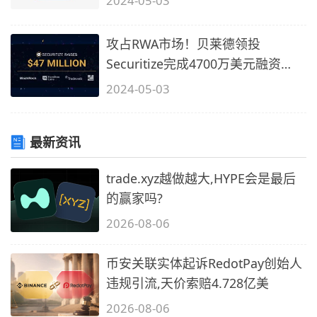
2024-05-03
攻占RWA市场！贝莱德领投
Securitize完成4700万美元融资
BUIDL成最大代
2024-05-03
最新资讯
trade.xyz越做越大,HYPE会是最后
的赢家吗?
2026-08-06
币安关联实体起诉RedotPay创始人
违规引流,天价索赔4.728亿美
2026-08-06