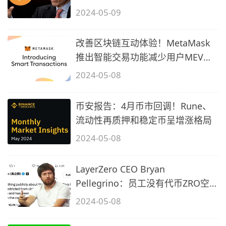
2024-05-09
改善区块链互动体验！MetaMask
推出智能交易功能减少用户MEV损
失
2024-05-08
币安报告：4月币市回调！Rune、
流动性再质押和稳定币呈增涨格局
2024-05-08
LayerZero CEO Bryan
Pellegrino：员工没有代币ZRO空
投 有的话就解雇
2024-05-08