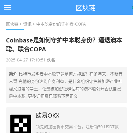
区块链
区块链
>
资讯
> 中本聪身份的守护者-COPA
Coinbase是如何守护中本聪身份？逼退澳本
聪、联合COPA
2025-04-27 17:10:51 佚名
简介
比特币发明者中本聪究竟是何方神圣？在多年来，不断有
人冒 充他的身份达到自身利益，是什么组织守护着加密产业神
秘又浪漫的净土，让最被加密社群诟病的澳本聪公开否认自己
是中本聪, 更多详细资讯请看下面正文
欧易OKX
领先的加密货币交易平台，注册领50 USDT数