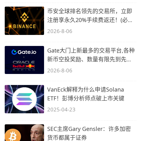
币安全球排名领先的交易所，立即
注册享永久20%手续费返还！(必备
2)
2026-8-06
Gate大门上新最多的交易平台,各种
新币空投奖励、数量有限先到先
得…
2026-8-06
VanEck解释为什么申请Solana
ETF！彭博分析师点破上市关键
2025-04-23
SEC主席Gary Gensler：许多加密
货币都属于证券