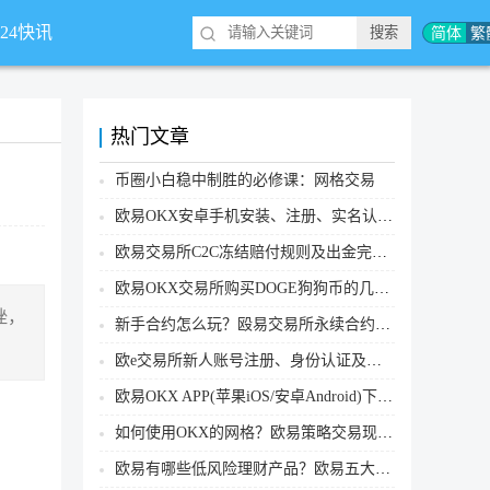
简体
繁
*24快讯
热门文章
币圈小白稳中制胜的必修课：网格交易
欧易OKX安卓手机安装、注册、实名认证、买币转账新手实操教程
欧易交易所C2C冻结赔付规则及出金完整流程
欧易OKX交易所购买DOGE狗狗币的几个方式汇总
挫，
新手合约怎么玩？殴易交易所永续合约操作步骤教程(APP/Web端)
欧e交易所新人账号注册、身份认证及安全设置教程
欧易OKX APP(苹果iOS/安卓Android)下载图文教程
如何使用OKX的网格？欧易策略交易现货网格新手操作流程
欧易有哪些低风险理财产品？欧易五大低风险理财产品详细介绍