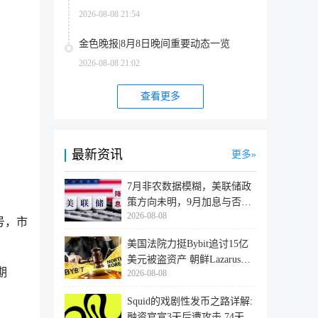
2026-08-08 21:54
金色晚报|8月8日晚间重要动态一览
2026-08-08 21:02
查看更多
最新资讯
更多
7月非农数据模糊，美联储政
策方向未明，9月加息与否仍
2026-08-08
取决于
讯号，市
美国法院力挺Bybit追讨15亿
美元被盗资产 朝鲜Lazarus黑
期
2026-08-08
客洗
Squid的戏剧性发币之路详解:
融资官宣3天后遭攻击,74天后