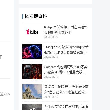
区块链百科
Kulipa突然停摆，倒在高速增
长的加密卡赛道里
2026-08-03
Trade[XYZ]杀入Hyperliquid新
战场，HIP-3交易量被它拿下
平
2026-08-03
Coldcard钱包漏洞致8900万美
元被盗,引爆FTX后最大链上
2026-08-03
迁移潮
参议院民调曝光，法案表决前
夕“官员获利”与政治红线成最
22.5
2026-08-03
大
为什么7709等杠杆ETF，本质