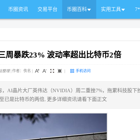
币圈资讯
交易平台
币圈百科
实用工具
7
三周暴跌23% 波动率超出比特币2倍
站整理
| 作者：佚名
|
|
手机访问
AI晶片大厂英伟达（NVIDIA）周二重挫7%，拖累科技股下
率甚至已是比特币的两倍, 更多详细资讯请看下面正文