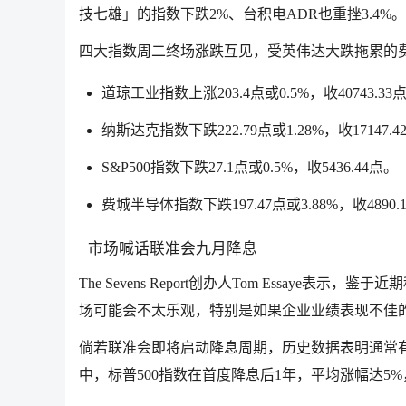
技七雄」的指数下跌2%、台积电ADR也重挫3.4%。
四大指数周二终场涨跌互见，受
英伟达
大跌拖累的
道琼工业指数上涨203.4点或0.5%，收40743.33
纳斯达克指数下跌222.79点或1.28%，收17147.4
S&P500指数下跌27.1点或0.5%，收5436.44点。
费城半导体指数下跌197.47点或3.88%，收4890.
市场喊话联准会九月降息
The Sevens Report创办人Tom Essaye
场可能会不太乐观，特别是如果企业业绩表现不佳
倘若联准会即将启动降息周期，历史数据表明通常有
中，标普500指数在首度降息后1年，平均涨幅达5%，