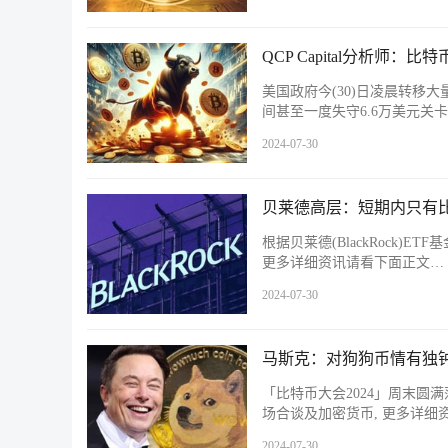
QCP Capital分析
美国政府今(30)日凌晨转
间甚至一度失守6.6万美元关
2024-07-30
贝莱德高层：短期内只有比特
根据贝莱德(BlackRock
更多详细资讯请看下面正文…
2024-07-30
马斯克：对狗狗币情有独
「比特币大会2024」周末圆满
场合谈及加密货币, 更多详细
2024-07-30