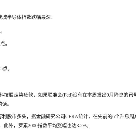
费城半导体指数跌幅最深：
点。
2点。
15点。
表示，鉴于近期科技股走势疲软，如果联准会(Fed)没有在本周发出9月降息的
的话。
利股市多头，据金融研究公司CFRA统计，在先前的6个升息周
此外，罗素2000指数平均涨幅也达3.2%。