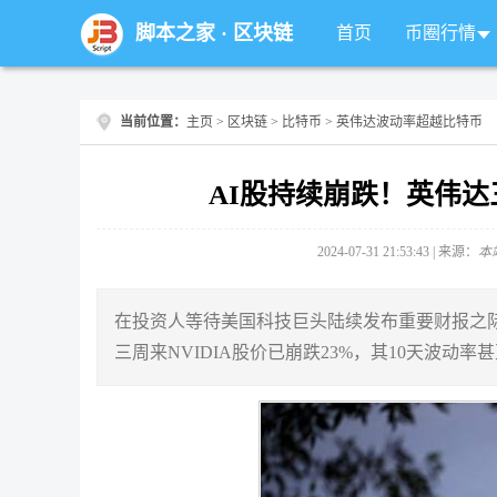
脚本之家
·
区块链
首页
币圈行情
当前位置：
主页
>
区块链
>
比特币
> 英伟达波动率超越比特币
AI股持续崩跌！英伟达
2024-07-31 21:53:43 | 来源：
本
在投资人等待美国科技巨头陆续发布重要财报之际，
三周来NVIDIA股价已崩跌23%，其10天波动