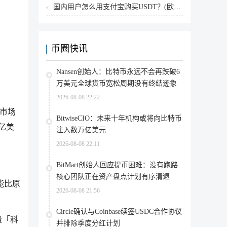
国内用户怎么用支付宝购买USDT？(欧易交易所为例)
币圈快讯
Nansen创始人：比特币永远不会再跌破6
万美元全球货币宽松周期没有终结迹象
2026-08-08 22:22
市场
BitwiseCIO：未来十年机构或将向比特币
亿美
注入数万亿美元
2026-08-08 22:11
BitMart创始人回应提币困难：没有跑路
核心团队正在资产盘点计划有序清退
能比原
2026-08-08 21:56
Circle确认与Coinbase续签USDC合作协议
量「科
并排除季度分红计划