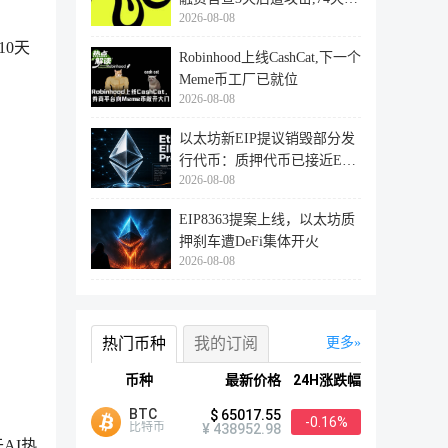
2026-08-08
登陆
10天
Robinhood上线CashCat,下一个
Meme币工厂已就位
2026-08-08
以太坊新EIP提议销毁部分发
行代币：质押代币已接近ETH
2026-08-08
供应量
EIP8363提案上线，以太坊质
押刹车遭DeFi集体开火
2026-08-08
热门币种
我的订阅
更多
币种
最新价格
24H涨跌幅
BTC
$ 65017.55
-0.16%
比特币
¥ 438952.98
AI热