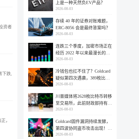
上是一种天然负EV产品？
2026-08-03
存续 40 年的证券对账难题，
投资者
ERC-8056 会是最终答案吗？
2026-08-03
连跌三个季度，加密市场正在
经历 2022 年以来最漫长的退
2026-08-03
潮
冷钱包也扛不住了？Coldcard
转下跌,
疑似第四次遇袭，389枚比特
2026-08-03
币失
川普媒体将2628枚比特币转移
至交易所，此前财政部持有的
2026-08-03
比特
纠正，
Coldcard固件漏洞持续发酵，
第四波协同盗币攻击出现！
2026-08-03
462个