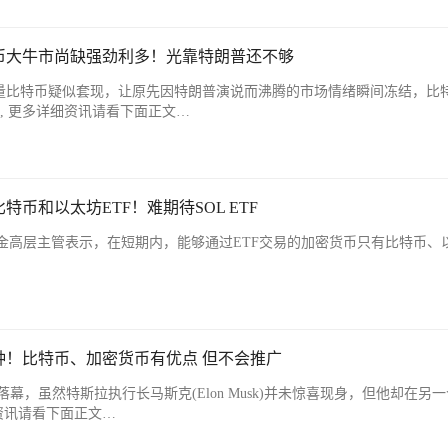
师：比特币大牛市尚缺强劲利多！光靠特朗普还不够
移大量比特币疑似套现，让原先因特朗普演说而沸腾的市场情绪瞬间冻结，比
卡, 更多详细资讯请看下面正文…
币和以太坊ETF！难期待SOL ETF
)ETF基金高层主管表示，在短期内，能够通过ETF交易的加密货币只有比特币、
钟！比特币、加密货币有优点 但不会推广
落幕，虽然特斯拉执行长马斯克(Elon Musk)并未惊喜现身，但他却在另
资讯请看下面正文…