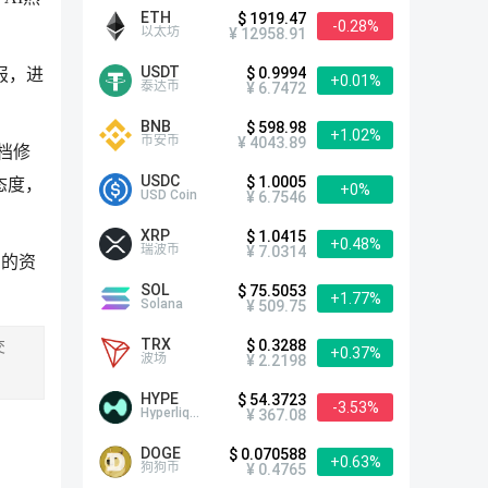
ETH
$ 1919.47
-0.28%
以太坊
¥ 12958.91
USDT
$ 0.9994
报，进
+0.01%
泰达币
¥ 6.7472
BNB
$ 598.98
+1.02%
币安币
¥ 4043.89
档修
USDC
$ 1.0005
态度，
+0%
USD Coin
¥ 6.7546
XRP
$ 1.0415
+0.48%
瑞波币
¥ 7.0314
币的资
SOL
$ 75.5053
+1.77%
Solana
¥ 509.75
TRX
$ 0.3288
交
+0.37%
波场
¥ 2.2198
HYPE
$ 54.3723
-3.53%
Hyperliquid
¥ 367.08
DOGE
$ 0.070588
+0.63%
狗狗币
¥ 0.4765