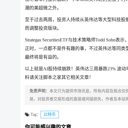
潮的美超微之外。
至于过去两周，投资人持续从
英伟达
等大型科技股
而调整投资版块。
Strategas SecuritiesETF与技术策略师Todd Sohn表
正时，一点都不是件有趣的事，不过
英伟达
等同类
最终将是有益的。
以上就是AI股持续崩跌！英伟达三周暴跌23% 波
料请关注脚本之家其它相关文章！
免责声明：
本文只为提供市场讯息，所有内容及观点仅
易，对投资者交易形成的直接或间接损失，作者及本站
Tag：
比特币
你可能感兴趣的文章