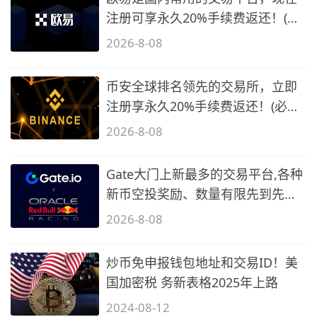
注册可享永久20%手续费返还！(必
备1)
2026-8-08
币安全球排名领先的交易所，立即
注册享永久20%手续费返还！(必备
2)
2026-8-08
Gate大门上新最多的交易平台,各种
新币空投奖励、数量有限先到先
得…
2026-8-08
炒币免申报钱包地址和交易ID！美
国加密税 务新表格2025年上路
2024-08-12