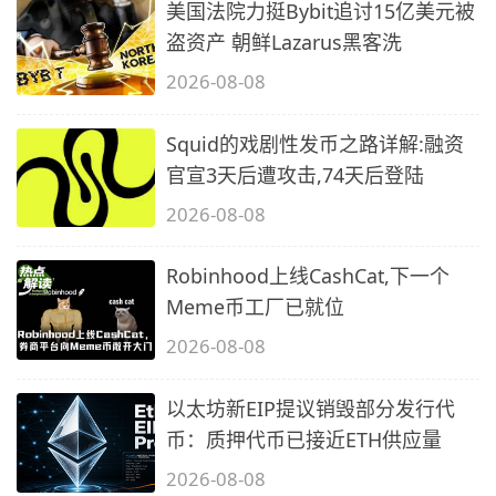
美国法院力挺Bybit追讨15亿美元被
盗资产 朝鲜Lazarus黑客洗
2026-08-08
Squid的戏剧性发币之路详解:融资
官宣3天后遭攻击,74天后登陆
2026-08-08
Robinhood上线CashCat,下一个
Meme币工厂已就位
2026-08-08
以太坊新EIP提议销毁部分发行代
币：质押代币已接近ETH供应量
2026-08-08