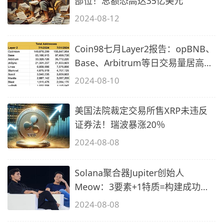
部位！总额恐高达35亿美元
2024-08-12
Coin98七月Layer2报告：opBNB、
Base、Arbitrum等日交易量居高不
下
2024-08-10
美国法院裁定交易所售XRP未违反
证券法！瑞波暴涨20％
2024-08-08
Solana聚合器Jupiter创始人
Meow：3要素+1特质=构建成功社
群方式
2024-08-08