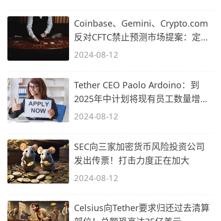
Coinbase、Gemini、Crypto.com
反对CFTC禁止预测市场提案：定义
不明
2024-08-12
Tether CEO Paolo Ardoino：到
2025年中计划将现有员工数量增加
1倍
2024-08-12
SEC向三家加密货币风险投资公司
发出传票！打击力度正在加大
2024-08-12
Celsius向Tether要求归还过去清算