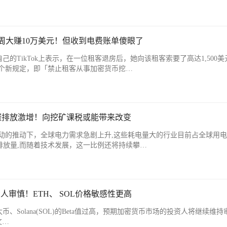
币2周大赚10万美元！但收到电费账单傻眼了
ey在自己的TikTok上表示，在一位租客退房后，她向该租客索要了高达1,500
个新规定，即「禁止租客从事加密货币挖…
币碳排放激增！向挖矿课税或能带来改变
动的推动下，全球电力需求急剧上升,这些耗电量大的行业目前占全球用
排放量,而随着技术发展，这一比例还将持续攀…
投资人审慎！ETH、 SOL价格敏感性更高
以太币、Solana(SOL)的Beta值过高，预期加密货币市场的投资人将继续维
文…