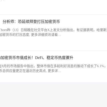
%！分析师：恐延续拜登打压加密货币
主管Alex Thorn昨（13）日稍晚在社交平台X上发文分析指出，有证据表明，哈里
加密货币的打压态度, 更多详细资讯请看…
动加密货币市值成长！DeFi、稳定币热度骤升
earch)在8月的市场报告中指出，整体市值在多起利好消息的推动下成长了6.1%，D
币总供应量更正在逼近历史高点, 更多详…
1.76亿美元！CoinShares：抄底资金进场
告，受惠于抄底资金进场，全球加密货币投资产品(ETP)上周录得1.76亿美元
正文…