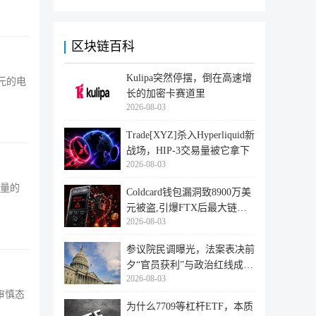
区块链百科
Kulipa突然停摆，倒在高速增
美元的电
长的加密卡赛道里
2026-08-03
Trade[XYZ]杀入Hyperliquid新
战场，HIP-3交易量被它拿下
2026-08-03
电量的
Coldcard钱包漏洞致8900万美
元被盗,引爆FTX后最大链上
2026-08-03
迁移潮
参议院民调曝光，法案表决前
夕“官员获利”与政治红线成最
2026-08-03
大
持审慎态
为什么7709等杠杆ETF，本质