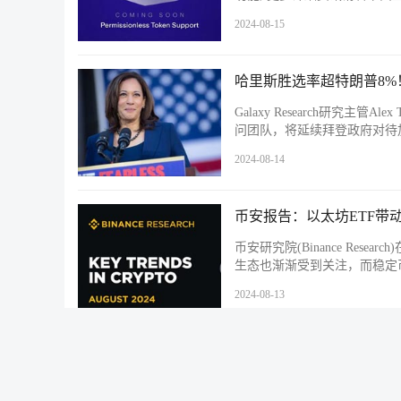
2024-08-15
哈里斯胜选率超特朗普8
Galaxy Research研究
问团队，将延续拜登政府对待
2024-08-14
币安报告：以太坊ETF带
币安研究院(Binance Res
生态也渐渐受到关注，而稳定
2024-08-13
全球加密货币投资产品上周流入
根据CoinShares的最新报
流入, 更多详细资讯请看下面