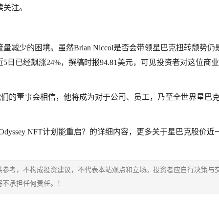
续关注。
少的困境。虽然Brian Niccol是否会带领星巴克扭转颓势仍
日已经飙涨24%，撰稿时报94.81美元，可见投资者对这位商
也表示：我们的董事会相信，他将成为对于公司、员工，乃至全世界星巴
货币！Odyssey NFT计划能重启？的详细内容，更多关于星巴克股价
供参考，不构成投资建议，不代表本站观点和立场。投资者应自行决策与
将不承担任何责任。！