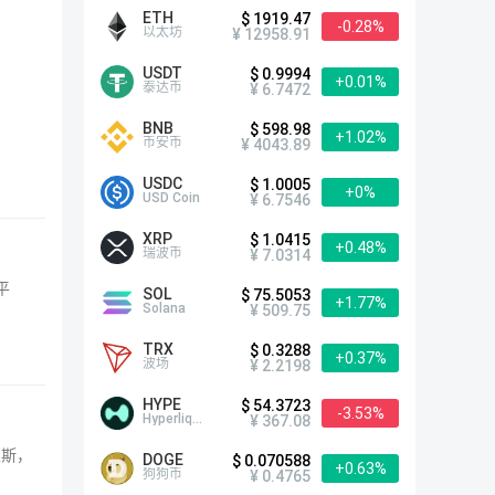
ETH
$ 1919.47
-0.28%
以太坊
¥ 12958.91
USDT
$ 0.9994
+0.01%
泰达币
¥ 6.7472
BNB
$ 598.98
+1.02%
币安币
¥ 4043.89
USDC
$ 1.0005
+0%
USD Coin
¥ 6.7546
XRP
$ 1.0415
+0.48%
瑞波币
¥ 7.0314
平
SOL
$ 75.5053
+1.77%
Solana
¥ 509.75
TRX
$ 0.3288
+0.37%
波场
¥ 2.2198
HYPE
$ 54.3723
-3.53%
Hyperliquid
¥ 367.08
里斯，
DOGE
$ 0.070588
+0.63%
狗狗币
¥ 0.4765