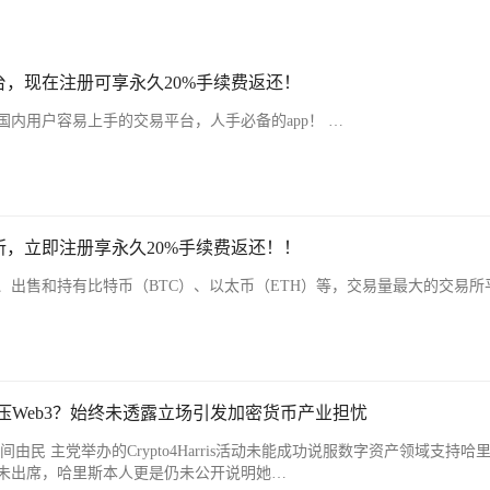
，现在注册可享永久20%手续费返还！
内用户容易上手的交易平台，人手必备的app！ …
，立即注册享永久20%手续费返还！！
、出售和持有比特币（BTC）、以太币（ETH）等，交易量最大的交易所
ler打压Web3？始终未透露立场引发加密货币产业担忧
周三晚间由民 主党举办的Crypto4Harris活动未能成功说服数字资产领域支持哈
未出席，哈里斯本人更是仍未公开说明她…