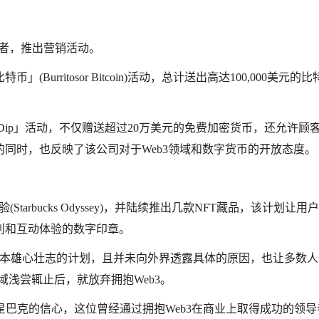
用者，推出
营销
活动。
urritosor Bitcoin)活动，总计送出高达100,000美元的
y the Dip」活动，不仅赠送超过20万美元的免费加密货币，还允许顾
的同时，也反映了该公司对于Web3领域和数字货币的开放态度。
tarbucks Odyssey)，并陆续推出几款NFT藏品，该计划让用
利和互动体验的数字印章。
原本雄心壮志的计划，且并未向外界透露具体的原因，也让多数人
域浅尝辄止后，就放弃拥抱Web3。
起对于星巴克的信心，这位曾经通过拥抱Web3在商业上取得成功的领