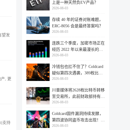
上是一种天然负EV产品？
2026-08-03
存续 40 年的证券对账难题，
ERC-8056 会是最终答案吗？
2026-08-03
有望发
连跌三个季度，加密市场正在
经历 2022 年以来最漫长的退
2026-08-03
潮
冷钱包也扛不住了？Coldcard
疑似第四次遇袭，389枚比特
2026-08-03
产, 更
币失
川普媒体将2628枚比特币转移
至交易所，此前财政部持有的
2026-08-03
比特
Coldcard固件漏洞持续发酵，
第四波协同盗币攻击出现！
rt)支持
2026-08-03
462个