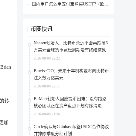
国内用户怎么用支付宝购买USDT？(欧易交易所为例)
币圈快讯
Nansen创始人：比特币永远不会再跌破6
万美元全球货币宽松周期没有终结迹象
2026-08-08 22:22
rian
BitwiseCIO：未来十年机构或将向比特币
注入数万亿美元
2026-08-08 22:11
BitMart创始人回应提币困难：没有跑路
功的转
核心团队正在资产盘点计划有序清退
2026-08-08 21:56
时更加
Circle确认与Coinbase续签USDC合作协议
并排除季度分红计划