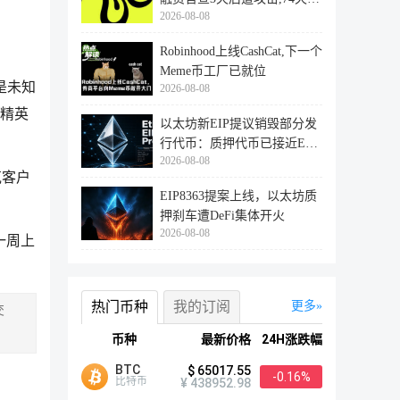
2026-08-08
登陆
Robinhood上线CashCat,下一个
Meme币工厂已就位
是未知
2026-08-08
业精英
以太坊新EIP提议销毁部分发
行代币：质押代币已接近ETH
2026-08-08
供应量
克客户
EIP8363提案上线，以太坊质
押刹车遭DeFi集体开火
2026-08-08
近一周上
热门币种
我的订阅
更多
交
币种
最新价格
24H涨跌幅
BTC
$ 65017.55
-0.16%
比特币
¥ 438952.98