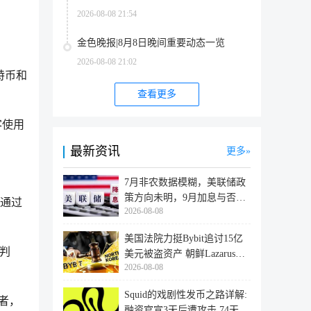
2026-08-08 21:54
金色晚报|8月8日晚间重要动态一览
2026-08-08 21:02
比特币和
查看更多
客使用
最新资讯
更多
7月非农数据模糊，美联储政
策方向未明，9月加息与否仍
户通过
2026-08-08
取决于
美国法院力挺Bybit追讨15亿
判
美元被盗资产 朝鲜Lazarus黑
2026-08-08
客洗
Squid的戏剧性发币之路详解:
导者，
融资官宣3天后遭攻击,74天后