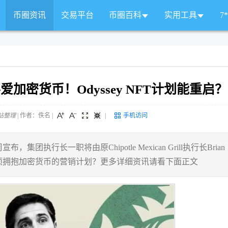
币圈资讯
交易平台
币圈百科
实用工具
7
ol喜爱加密货币！Odyssey NFT计划能重启？
站整理
| 作者：佚名
|
|
手机访问
集团执行长一职将由原Chipotle Mexican Grill执行长Brian
出多项拥抱加密货币的营销计划？更多详细资讯请看下面正文