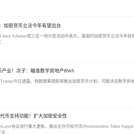
umer：加密货币立法今年有望出台
huck Schumer周三在一场大型活动中表示，美国的加密货币立法今年就
文…
币产业！次子：瞄准数字房地产RWA
c Trump)今日透露，特朗普集团即将推出加密货币计划，可能涉足数字房地
许可权代币支持功能！扩大加密安全性
nLayer协议进行重大更新，推出无许可权代币(Permissionless Token Suppo
正文…