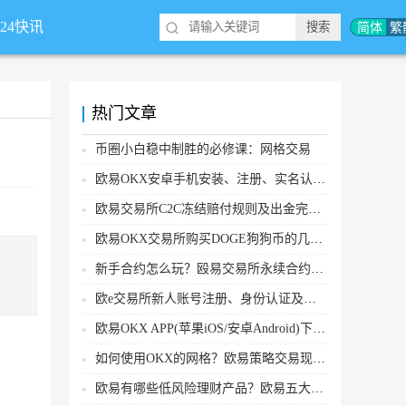
简体
繁
*24快讯
热门文章
币圈小白稳中制胜的必修课：网格交易
欧易OKX安卓手机安装、注册、实名认证、买币转账新手实操教程
欧易交易所C2C冻结赔付规则及出金完整流程
欧易OKX交易所购买DOGE狗狗币的几个方式汇总
新手合约怎么玩？殴易交易所永续合约操作步骤教程(APP/Web端)
欧e交易所新人账号注册、身份认证及安全设置教程
欧易OKX APP(苹果iOS/安卓Android)下载图文教程
如何使用OKX的网格？欧易策略交易现货网格新手操作流程
欧易有哪些低风险理财产品？欧易五大低风险理财产品详细介绍