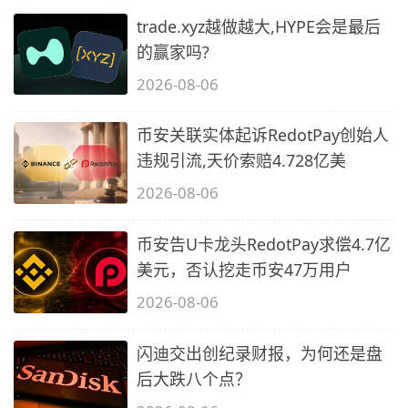
trade.xyz越做越大,HYPE会是最后
的赢家吗?
2026-08-06
币安关联实体起诉RedotPay创始人
违规引流,天价索赔4.728亿美
2026-08-06
币安告U卡龙头RedotPay求偿4.7亿
美元，否认挖走币安47万用户
2026-08-06
闪迪交出创纪录财报，为何还是盘
后大跌八个点？