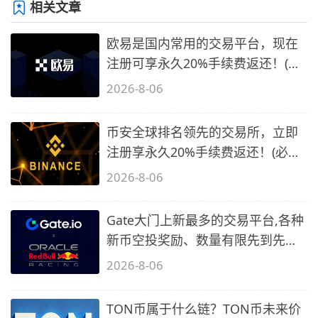
相关文章
欧易是国内常用的交易平台，现在
注册可享永久20%手续费返还！(必
备1)
2026-8-06
币安全球排名领先的交易所，立即
注册享永久20%手续费返还！(必备
2)
2026-8-06
Gate大门上新最多的交易平台,各种
新币空投奖励、数量有限先到先
得…
2026-8-06
TON币属于什么链？TON币未来价