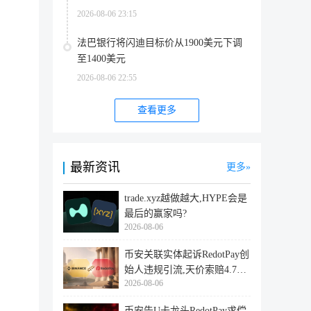
2026-08-06 23:15
法巴银行将闪迪目标价从1900美元下调
至1400美元
2026-08-06 22:55
查看更多
最新资讯
更多
trade.xyz越做越大,HYPE会是
最后的赢家吗?
2026-08-06
币安关联实体起诉RedotPay创
始人违规引流,天价索赔4.728
2026-08-06
亿美
币安告U卡龙头RedotPay求偿