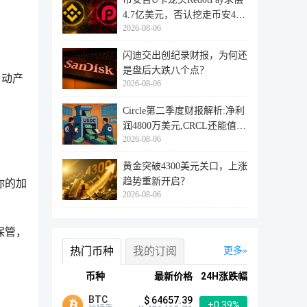
4.7亿美元，否认挖走币安47
2026-08-06
万用户
闪迪交出创纪录财报，为何还
是盘后大跌八个点？
自动产
2026-08-06
Circle第二季度财报解析:净利
润4800万美元,CRCL还能值得
2026-08-06
投资
黄金突破4300美元关口，上涨
趋势重新开启？
你的加
2026-08-06
保管，
热门币种
我的订阅
更多
币种
最新价格
24H涨跌幅
BTC
$ 64657.39
+0.39%