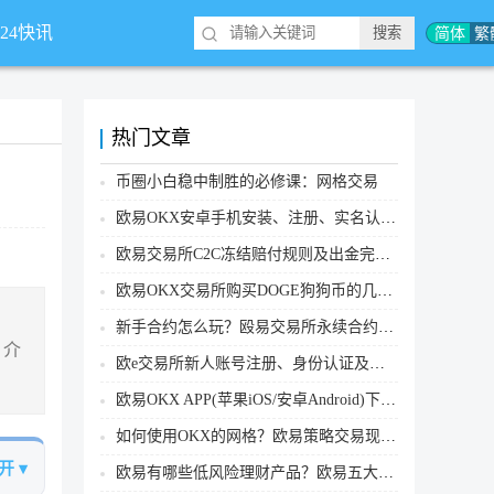
简体
繁
*24快讯
热门文章
币圈小白稳中制胜的必修课：网格交易
欧易OKX安卓手机安装、注册、实名认证、买币转账新手实操教程
欧易交易所C2C冻结赔付规则及出金完整流程
欧易OKX交易所购买DOGE狗狗币的几个方式汇总
新手合约怎么玩？殴易交易所永续合约操作步骤教程(APP/Web端)
，介
欧e交易所新人账号注册、身份认证及安全设置教程
欧易OKX APP(苹果iOS/安卓Android)下载图文教程
如何使用OKX的网格？欧易策略交易现货网格新手操作流程
开 ▾
欧易有哪些低风险理财产品？欧易五大低风险理财产品详细介绍