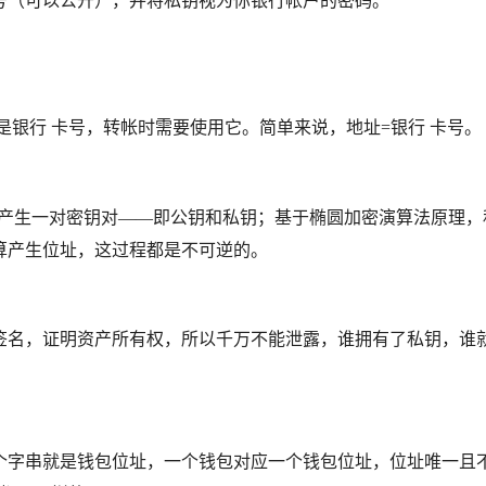
号（可以公开），并将私钥视为你银行帐户的密码。
于是银行 卡号，转帐时需要使用它。简单来说，地址=银行 卡号。
）产生一对密钥对——即公钥和私钥；基于椭圆加密演算法原理，
算产生位址，这过程都是不可逆的。
名，证明资产所有权，所以千万不能泄露，谁拥有了私钥​​，谁
这个字串就是钱包位址，一个钱包对应一个钱包位址，位址唯一且