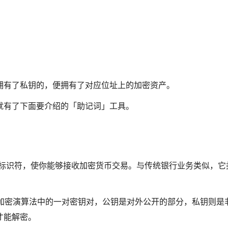
有了私钥​​的，便拥有了对应位址上的加密资产。
就有了下面要介绍的「助记词」工具。
充当加密标识符，使你能够接收加密货币交易。与传统银行业务类似，它
ey）是非对称加密演算法中的一对密钥对，公钥是对外公开的部分，私钥则
才能解密。