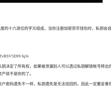
64位元长度的十六进位的字元组成，当你注册加密货币钱包时，私钥会
ZvRSV5D9VJq3v
私钥决定了所有权，如果被泄漏别人可以透过私钥解锁帐号转出
资产就不是你的了
。
帐户密码遗失不一样，私钥遗失是无法找回的，因此一定要妥善