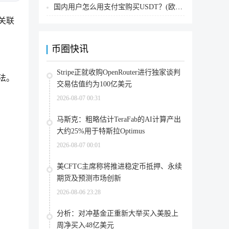
国内用户怎么用支付宝购买USDT？(欧易交易所为例)
关联
币圈快讯
Stripe正就收购OpenRouter进行独家谈判
法。
交易估值约为100亿美元
2026-08-07 00:31
马斯克：粗略估计TeraFab的AI计算产出
大约25%用于特斯拉Optimus
2026-08-07 00:01
美CFTC主席称将推进稳定币抵押、永续
期货及预测市场创新
2026-08-06 23:28
分析：对冲基金正重新大举买入美股上
周净买入48亿美元