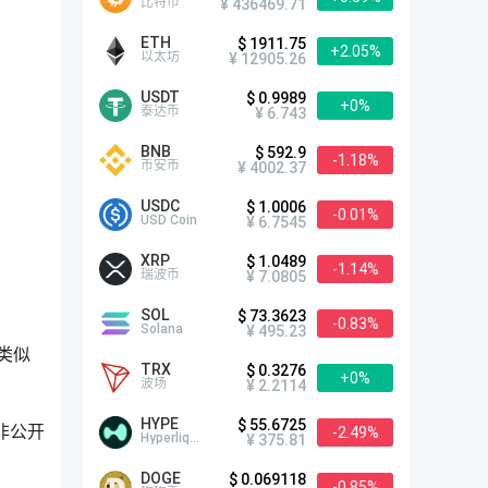
比特币
¥ 436469.71
ETH
$ 1911.75
+2.05%
以太坊
¥ 12905.26
USDT
$ 0.9989
+0%
泰达币
¥ 6.743
BNB
$ 592.9
-1.18%
币安币
¥ 4002.37
USDC
$ 1.0006
-0.01%
USD Coin
¥ 6.7545
XRP
$ 1.0489
-1.14%
瑞波币
¥ 7.0805
SOL
$ 73.3623
-0.83%
Solana
¥ 495.23
类似
TRX
$ 0.3276
+0%
波场
¥ 2.2114
HYPE
$ 55.6725
是非公开
-2.49%
Hyperliquid
¥ 375.81
DOGE
$ 0.069118
-0.85%