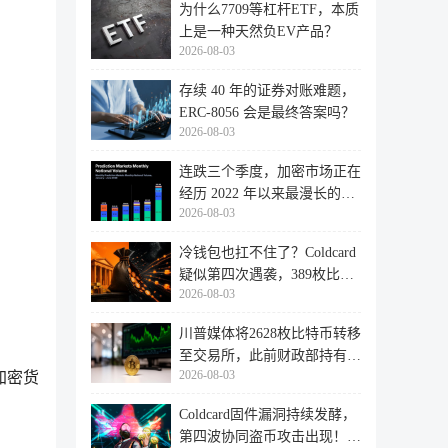
为什么7709等杠杆ETF，本质
上是一种天然负EV产品？
2026-08-03
存续 40 年的证券对账难题，
ERC-8056 会是最终答案吗？
2026-08-03
连跌三个季度，加密市场正在
经历 2022 年以来最漫长的退
2026-08-03
潮
冷钱包也扛不住了？Coldcard
疑似第四次遇袭，389枚比特
2026-08-03
币失
川普媒体将2628枚比特币转移
至交易所，此前财政部持有的
2026-08-03
加密货
比特
Coldcard固件漏洞持续发酵，
第四波协同盗币攻击出现！