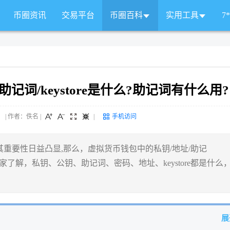
币圈资讯
交易平台
币圈百科
实用工具
7
记词/keystore是什么?助记词有什么用?
 来源： | 作者：佚名
|
|
手机访问
重要性日益凸显,那么，虚拟货币钱包中的私钥/地址/助记
带大家了解，私钥、公钥、助记词、密码、地址、keystore都是什么
展