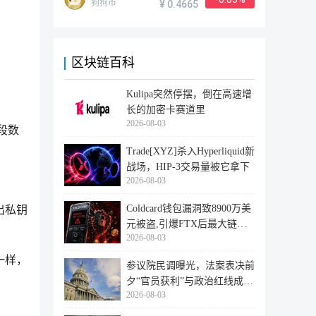
狗狗币
¥ 0.4665
区块链百科
Kulipa突然停摆，倒在高速增
长的加密卡赛道里
2026-08-03
段数
Trade[XYZ]杀入Hyperliquid新
战场，HIP-3交易量被它拿下
2026-08-03
Coldcard钱包漏洞致8900万美
出私钥
元被盗,引爆FTX后最大链上
2026-08-03
迁移潮
一样，
参议院民调曝光，法案表决前
夕“官员获利”与政治红线成最
2026-08-03
大