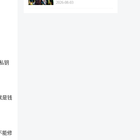
2026-08-03
462个
私钥
就是钱
不能修