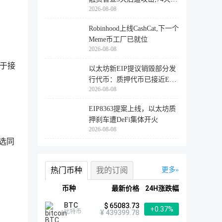
2026-08-08
登陆
Robinhood上线CashCat,下一个
Meme币工厂已就位
2026-08-08
于接
以太坊新EIP提议销毁部分发
行代币：质押代币已接近ETH
2026-08-08
供应量
EIP8363提案上线，以太坊质
押刹车遭DeFi集体开火
2026-08-08
勾选同
热门币种
我的订阅
更多
币种
最新价格
24H涨跌幅
BTC
$ 65083.73
+0.37%
比特币
¥ 439399.78