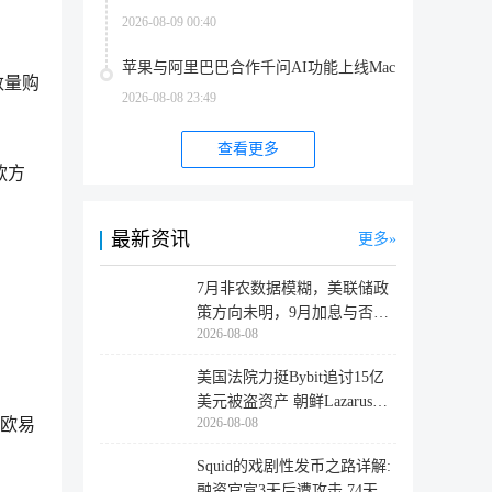
2026-08-09 00:40
苹果与阿里巴巴合作千问AI功能上线Mac
数量购
2026-08-08 23:49
查看更多
款方
最新资讯
更多
7月非农数据模糊，美联储政
策方向未明，9月加息与否仍
2026-08-08
取决于
美国法院力挺Bybit追讨15亿
美元被盗资产 朝鲜Lazarus黑
2026-08-08
用欧易
客洗
Squid的戏剧性发币之路详解:
融资官宣3天后遭攻击,74天后