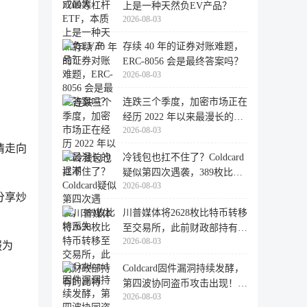
上是一种天然负EV产品？
2026-08-03
存续 40 年的证券对账难题，
ERC-8056 会是最终答案吗？
2026-08-03
连跌三个季度，加密市场正在
经历 2022 年以来最漫长的退
2026-08-03
潮
情走向
冷钱包也扛不住了？Coldcard
疑似第四次遇袭，389枚比特
2026-08-03
币失
分享炒
川普媒体将2628枚比特币转移
至交易所，此前财政部持有的
2026-08-03
比特
服为
Coldcard固件漏洞持续发酵，
第四波协同盗币攻击出现！
2026-08-03
462个