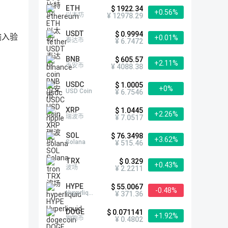
ETH
$ 1922.34
+0.56%
以太坊
¥ 12978.29
USDT
$ 0.9994
输入验
+0.01%
泰达币
¥ 6.7472
BNB
$ 605.57
+2.11%
币安币
¥ 4088.38
USDC
$ 1.0005
+0%
USD Coin
¥ 6.7546
XRP
$ 1.0445
+2.26%
瑞波币
¥ 7.0517
SOL
$ 76.3498
+3.62%
Solana
¥ 515.46
TRX
$ 0.329
+0.43%
波场
¥ 2.2211
HYPE
$ 55.0067
-0.48%
Hyperliquid
¥ 371.36
DOGE
$ 0.071141
+1.92%
狗狗币
¥ 0.4802