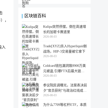
击
区块链百科
件），
Kulipa突然停摆，倒在高速增
长的加密卡赛道里
2026-08-03
Trade[XYZ]杀入Hyperliquid新
输入
战场，HIP-3交易量被它拿下
2026-08-03
Coldcard钱包漏洞致8900万美
元被盗,引爆FTX后最大链上
2026-08-03
迁移潮
参议院民调曝光，法案表决前
夕“官员获利”与政治红线成最
2026-08-03
大
为什么7709等杠杆ETF，本质