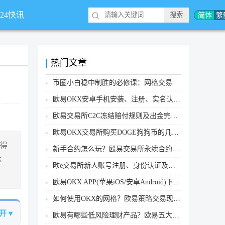
简体
繁
*24快讯
热门文章
币圈小白稳中制胜的必修课：网格交易
欧易OKX安卓手机安装、注册、实名认证、买币转账新手实操教程
欧易交易所C2C冻结赔付规则及出金完整流程
欧易OKX交易所购买DOGE狗狗币的几个方式汇总
得
新手合约怎么玩？殴易交易所永续合约操作步骤教程(APP/Web端)
体
欧e交易所新人账号注册、身份认证及安全设置教程
欧易OKX APP(苹果iOS/安卓Android)下载图文教程
如何使用OKX的网格？欧易策略交易现货网格新手操作流程
开 ▾
欧易有哪些低风险理财产品？欧易五大低风险理财产品详细介绍