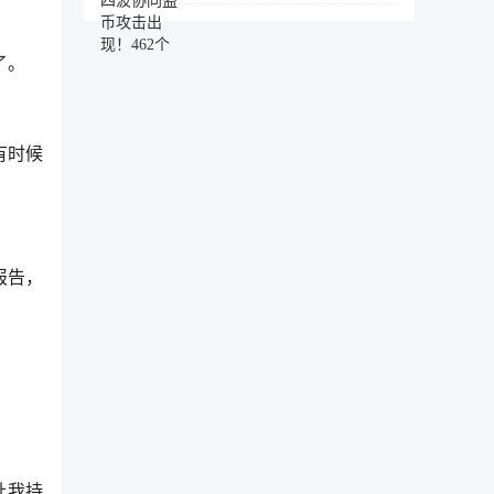
了。
有时候
报告，
让我持