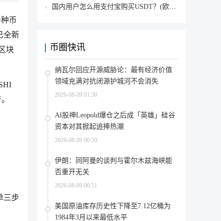
国内用户怎么用支付宝购买USDT？(欧易交易所为例)
多种币
已全新
币圈快讯
区块
纳瓦尔回应开源威胁论：最有经济价值
领域充满对抗闭源护城河不会消失
HI
2026-08-09 01:30
产。
AI股神Leopold爆仓之后成「英雄」硅谷
资本对其掀起追捧热潮
2026-08-09 00:59
伊朗：同阿曼的谈判与霍尔木兹海峡能
否重开无关
2026-08-09 00:51
单三步
美国原油库存历史性下降至7.12亿桶为
1984年3月以来最低水平