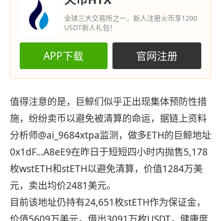
全球三大交易所之一，新人注册火币享1200
USDT新人礼包！
APP下载
官网注册
值得注意的是，巨鲸们似乎正出现集体预防性措
施，纷纷卖币以避免被清算的命运，据链上资料
分析师@ai_9684xtpa监测，做多ETH的巨鲸地址
0x1dF…A8eE9在昨日于短短四小时内抛售5,178
枚wstETH和stETH以避免清算，价值1284万美
元，卖出均价2481美元。
目前该地址仍持有24,651枚stETH作为保证金，
价值5609万美元，借出3091万枚USDT，健康度