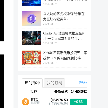
2026-08-07
行
以太坊的优先权争夺战:谁在
为区块构建买单?
2026-08-07
Clarity Act法案投票推迟至9
月,一文拆解其对比特币、以
2026-08-07
太坊
2026加密货币代币投资死亡率
拆解:95%的项目跑输比特
2026-08-07
币,73%最
热门币种
我的订阅
更多
币种
最新价格
24H涨跌幅
BTC
$ 64976.53
+0.8%
比特币
¥ 438676.04