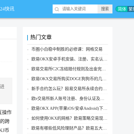
简体
繁
*24快讯
热门文章
币圈小白稳中制胜的必修课：网格交易
欧易OKX安卓手机安装、注册、实名认证、买币转账新手实操教程
欧易交易所C2C冻结赔付规则及出金完整流程
欧易OKX交易所购买DOGE狗狗币的几个方式汇总
进
新手合约怎么玩？殴易交易所永续合约操作步骤教程(APP/Web端)
欧e交易所新人账号注册、身份认证及安全设置教程
欧易OKX APP(苹果iOS/安卓Android)下载图文教程
2互操作
如何使用OKX的网格？欧易策略交易现货网格新手操作流程
条的跨
欧易有哪些低风险理财产品？欧易五大低风险理财产品详细介绍
KJ币