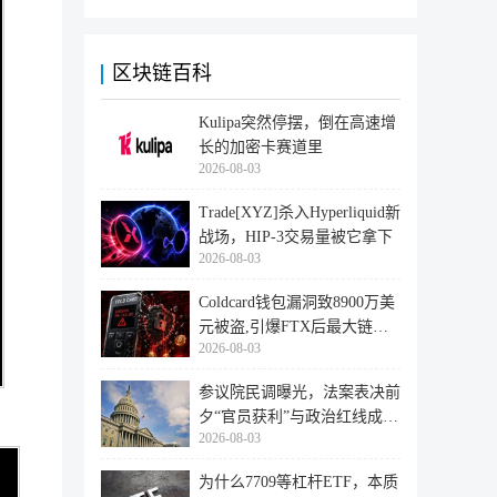
区块链百科
Kulipa突然停摆，倒在高速增
长的加密卡赛道里
2026-08-03
Trade[XYZ]杀入Hyperliquid新
战场，HIP-3交易量被它拿下
2026-08-03
Coldcard钱包漏洞致8900万美
元被盗,引爆FTX后最大链上
2026-08-03
迁移潮
参议院民调曝光，法案表决前
夕“官员获利”与政治红线成最
2026-08-03
大
为什么7709等杠杆ETF，本质