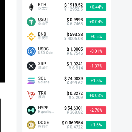
ETH
$ 1918.52
+0.44%
以太坊
¥ 12952.5
USDT
$ 0.9993
+0.04%
泰达币
¥ 6.7465
BNB
$ 593.38
+0.5%
币安币
¥ 4006.08
USDC
$ 1.0005
-0.01%
USD Coin
¥ 6.7546
XRP
$ 1.0241
-1.37%
瑞波币
¥ 6.914
SOL
$ 74.0039
+1.5%
Solana
¥ 499.62
TRX
$ 0.3272
+0.03%
波场
¥ 2.209
HYPE
$ 54.6301
-2.76%
Hyperliquid
¥ 368.82
DOGE
$ 0.069954
+1.6%
狗狗币
¥ 0.4722