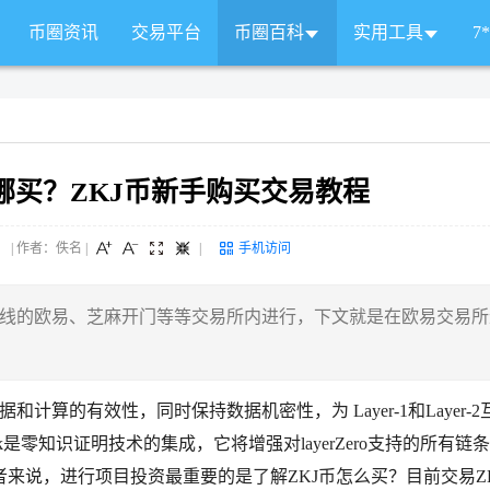
币圈资讯
交易平台
币圈百科
实用工具
7
哪买？ZKJ币新手购买交易教程
 来源： | 作者：佚名
|
|
手机访问
在上线的欧易、芝麻开门等等交易所内进行，下文就是在欧易交易所
保证数据和计算的有效性，同时保持数据机密性，为 Layer-1和Layer-
work是零知识证明技术的集成，它将增强对layerZero支持的所有链
来说，进行项目投资最重要的是了解ZKJ币怎么买？目前交易Z