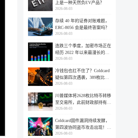
上是一种天然负EV产品？
2026-08-03
存续 40 年的证券对账难题，
ERC-8056 会是最终答案吗？
2026-08-03
连跌三个季度，加密市场正在
经历 2022 年以来最漫长的退
2026-08-03
潮
冷钱包也扛不住了？Coldcard
疑似第四次遇袭，389枚比特
2026-08-03
币失
川普媒体将2628枚比特币转移
至交易所，此前财政部持有的
2026-08-03
比特
Coldcard固件漏洞持续发酵，
第四波协同盗币攻击出现！
2026-08-03
462个