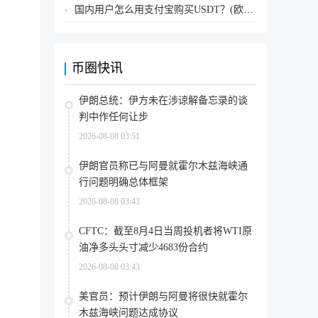
国内用户怎么用支付宝购买USDT？(欧易交易所为例)
币圈快讯
伊朗总统：伊方未在涉谅解备忘录的谈
判中作任何让步
2026-08-08 03:51
伊朗官员称已与阿曼就霍尔木兹海峡通
行问题明确总体框架
2026-08-08 03:43
CFTC：截至8月4日当周投机者将WTI原
油净多头头寸减少4683份合约
2026-08-08 03:43
美官员：预计伊朗与阿曼将很快就霍尔
木兹海峡问题达成协议