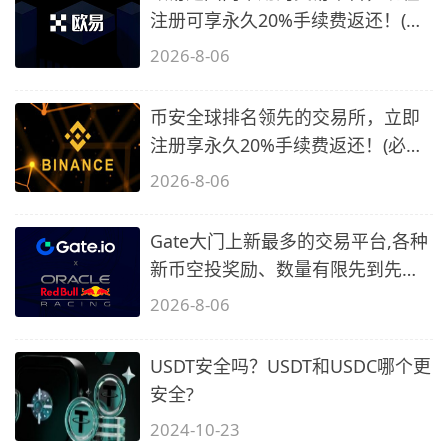
注册可享永久20%手续费返还！(必
备1)
2026-8-06
币安全球排名领先的交易所，立即
注册享永久20%手续费返还！(必备
2)
2026-8-06
Gate大门上新最多的交易平台,各种
新币空投奖励、数量有限先到先
得…
2026-8-06
USDT安全吗？USDT和USDC哪个更
安全?
2024-10-23