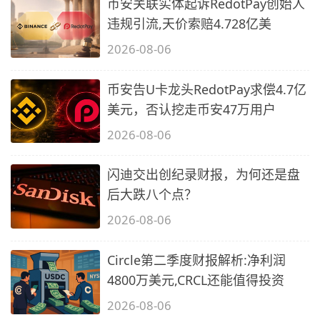
币安关联实体起诉RedotPay创始人
违规引流,天价索赔4.728亿美
2026-08-06
币安告U卡龙头RedotPay求偿4.7亿
美元，否认挖走币安47万用户
2026-08-06
闪迪交出创纪录财报，为何还是盘
后大跌八个点？
2026-08-06
Circle第二季度财报解析:净利润
4800万美元,CRCL还能值得投资
2026-08-06