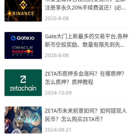
注册享永久20%手续费返还！(必备
2)
2026-8-08
Gate大门上新最多的交易平台,各种
新币空投奖励、数量有限先到先
得…
2026-8-08
ZETA币质押多会涨吗？在哪质押？
怎么质押？质押教程
2024-10-09
ZETA币未来前景如何？如何提现人
民币？怎么购买ZETA币？
2024-08-21