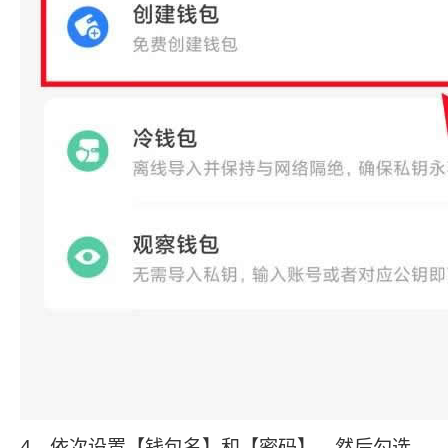
4、依次设置【钱包名】和【密码】，然后勾选