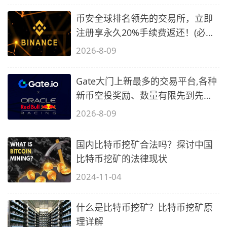
币安全球排名领先的交易所，立即
注册享永久20%手续费返还！(必备
2)
2026-8-09
Gate大门上新最多的交易平台,各种
新币空投奖励、数量有限先到先
得…
2026-8-09
国内比特币挖矿合法吗？探讨中国
比特币挖矿的法律现状
2024-11-04
什么是比特币挖矿？比特币挖矿原
理详解