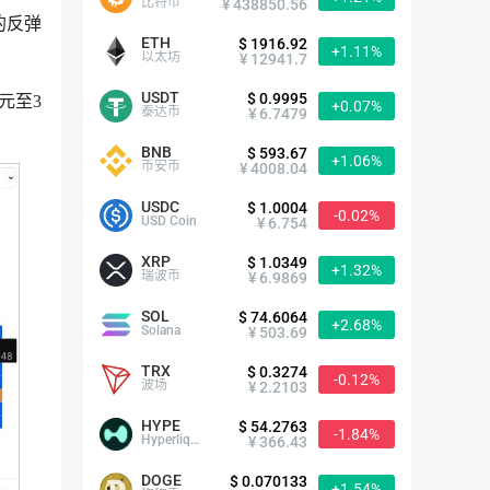
比特币
¥ 438850.56
的反弹
ETH
$ 1916.92
+1.11%
以太坊
¥ 12941.7
USDT
$ 0.9995
元至3
+0.07%
泰达币
¥ 6.7479
BNB
$ 593.67
+1.06%
币安币
¥ 4008.04
USDC
$ 1.0004
-0.02%
USD Coin
¥ 6.754
XRP
$ 1.0349
+1.32%
瑞波币
¥ 6.9869
SOL
$ 74.6064
+2.68%
Solana
¥ 503.69
TRX
$ 0.3274
-0.12%
波场
¥ 2.2103
HYPE
$ 54.2763
-1.84%
Hyperliquid
¥ 366.43
DOGE
$ 0.070133
+1.54%