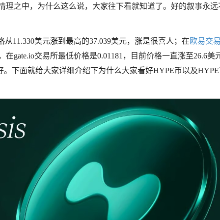
乎意料，也在情理之中，为什么这么说，大家往下看就知道了。好的叙事永
11.330美元涨到最高的37.039美元，涨是很喜人；在
欧易交
，在gate.io交易所最低价格是0.01181，目前价格一直涨至26.6
币很看好。下面就给大家详细介绍下为什么大家看好HYPE币以及HYP