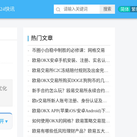
简体
繁
*24快讯
热门文章
币圈小白稳中制胜的必修课：网格交易
欧易OKX安卓手机安装、注册、实名认证、买币转账新手实操教程
欧易交易所C2C冻结赔付规则及出金完整流程
欧易OKX交易所购买DOGE狗狗币的几个方式汇总
始优化
新手合约怎么玩？殴易交易所永续合约操作步骤教程(APP/Web端)
欧e交易所新人账号注册、身份认证及安全设置教程
欧易OKX APP(苹果iOS/安卓Android)下载图文教程
如何使用OKX的网格？欧易策略交易现货网格新手操作流程
开 ▾
欧易有哪些低风险理财产品？欧易五大低风险理财产品详细介绍