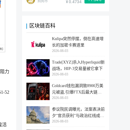
狗狗币
¥ 0.4734
区块链百科
Kulipa突然停摆，倒在高速增
长的加密卡赛道里
2026-08-03
Trade[XYZ]杀入Hyperliquid新
战场，HIP-3交易量被它拿下
键阻力
2026-08-03
Coldcard钱包漏洞致8900万美
-52
元被盗,引爆FTX后最大链上
2026-08-03
迁移潮
参议院民调曝光，法案表决前
夕“官员获利”与政治红线成最
2026-08-03
大
盘活