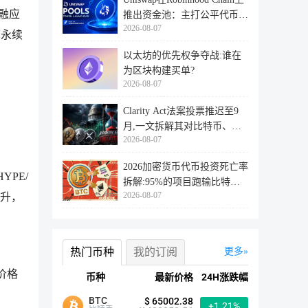
金融应
推出资金池：主打公平代币发
2026-08-07
行
簿永续
以太坊的优先权争夺战:谁在
为区块构建买单?
2026-08-07
Clarity Act法案投票推迟至9
月,一文拆解其对比特币、以
2026-08-07
太坊
2026加密货币代币投资死亡率
YPE/
拆解:95%的项目跑输比特
2026-08-07
提升，
币,73%最
热门币种
我的订阅
更多
价格
币种
最新价格
24H涨跌幅
BTC
$ 65002.38
+1.21%