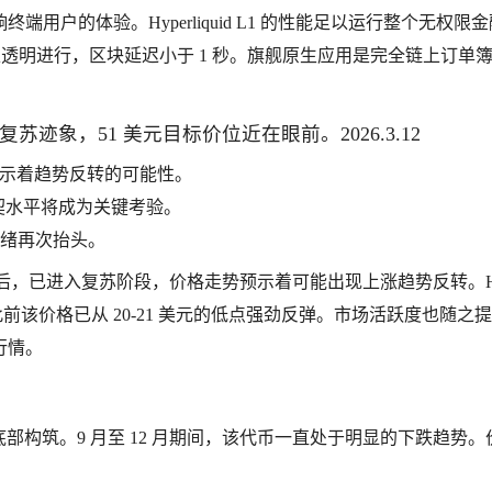
户的体验。Hyperliquid L1 的性能足以运行整个无权限
透明进行，区块延迟小于 1 秒。旗舰原生应用是完全链上订单
看涨复苏迹象，51 美元目标价位近在眼前。2026.3.12
点预示着趋势反转的可能性。
波那契水平将成为关键考验。
绪再次抬头。
数月的疲软后，已进入复苏阶段，价格走势预示着可能出现上涨趋势反转。H
，此前该价格已从 20-21 美元的低点强劲反弹。市场活跃度也随之
行情。
部构筑。9 月至 12 月期间，该代币一直处于明显的下跌趋势。