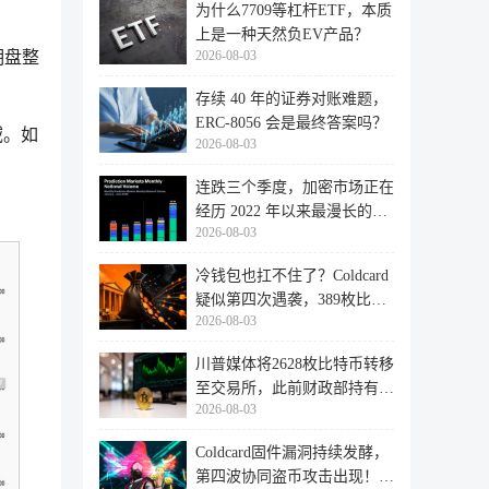
为什么7709等杠杆ETF，本质
上是一种天然负EV产品？
2026-08-03
期盘整
存续 40 年的证券对账难题，
ERC-8056 会是最终答案吗？
域。如
2026-08-03
连跌三个季度，加密市场正在
经历 2022 年以来最漫长的退
2026-08-03
潮
冷钱包也扛不住了？Coldcard
疑似第四次遇袭，389枚比特
2026-08-03
币失
川普媒体将2628枚比特币转移
至交易所，此前财政部持有的
2026-08-03
比特
Coldcard固件漏洞持续发酵，
第四波协同盗币攻击出现！