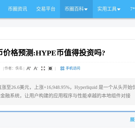
币圈资讯
交易平台
币圈百科
实用工具
7
PE币价格预测:HYPE币值得投资吗?
 来源： | 作者：佚名
|
|
手机访问
至26.6美元，上涨+16,948.95%，Hyperliquid 是一个从头开
放式金融系统，让用户构建的应用程序与性能卓越的本地组件对接
展