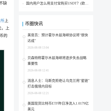
远不缺
国内用户怎么用支付宝购买USDT？(欧易交易所为例)
易所
上
币圈快讯
美元，上
美官员：预计霍尔木兹海峡协议将“很快
E币的
达成”
2026-08-08 13:04
贝森特称霍尔木兹海峡将逐步失去战略
重要性
2026-08-08 12:41
消息人士：马斯克拒绝让乌克兰用“星链”
打击俄境内目标
2026-08-08 12:21
美国现货比特币ETF昨日净流入1.0179亿
美元