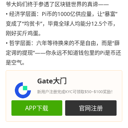
爷大妈们终于参透了区块链世界的真谛——
• 经济学层面：Pi币的1000亿供应量，让“暴富”
变成了“均贫卡”，毕竟全球人均能分12.5个币，
刚好买斤鸡蛋。
• 哲学层面：六年等待换来的不是自由，而是“薛
定谔的提现”——你永远不知道钱包里的Pi是币还
是空气。
Gate大门
新用户注册完成KYC可领取$50~$100奖励！
APP下载
官网注册