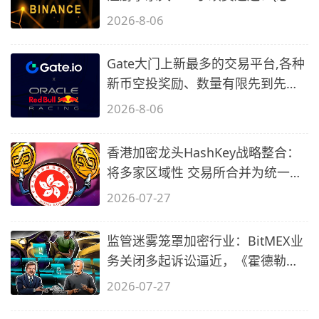
2)
2026-8-06
Gate大门上新最多的交易平台,各种
新币空投奖励、数量有限先到先
得…
2026-8-06
香港加密龙头HashKey战略整合：
将多家区域性 交易所合并为统一平
台加速
2026-07-27
监管迷雾笼罩加密行业：BitMEX业
务关闭多起诉讼逼近，《霍德勒文
摘》7
2026-07-27