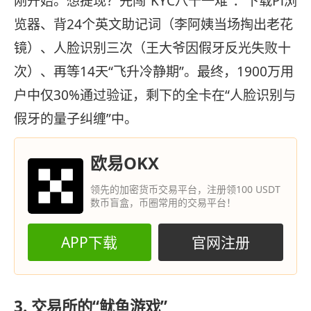
刚开始。想提现？先闯“KYC八十一难”：下载Pi浏
览器、背24个英文助记词（李阿姨当场掏出老花
镜）、人脸识别三次（王大爷因假牙反光失败十
次）、再等14天“飞升冷静期”。最终，1900万用
户中仅30%通过验证，剩下的全卡在“人脸识别与
假牙的量子纠缠”中。
欧易OKX
领先的加密货币交易平台，注册领100 USDT
数币盲盒，币圈常用的交易平台！
APP下载
官网注册
3. 交易所的“鱿鱼游戏”