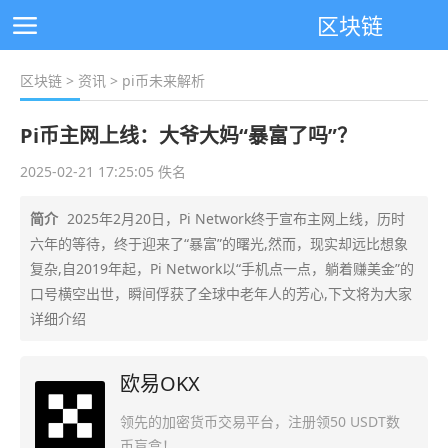
区块链
区块链
>
资讯
> pi币未来解析
Pi币主网上线：大爷大妈“暴富了吗”？
2025-02-21 17:25:05 佚名
简介
2025年2月20日，Pi Network终于宣布主网上线，历时
六年的等待，终于迎来了“暴富”的曙光,然而，现实却远比想象
复杂,自2019年起，Pi Network以“手机点一点，躺着赚美金”的
口号横空出世，瞬间俘获了全球中老年人的芳心,下文将为大家
详细介绍
欧易OKX
领先的加密货币交易平台，注册领50 USDT数
币盲盒！