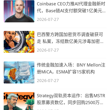
Coinbase CEO力推AI代理金融新时
代，Base链AI支付额突破1亿美元
大关
2026-07-27
巴西警方跨国加密货币调查破获可
走 私案，冻结数亿美元涉毒加密资
产
2026-07-27
传统金融加速入场：BNY Mellon注
册MiCA，ESMA扩容15家机构
2026-07-27
Strategy双轨资本运作：出售MSTR
股票募资数亿，同步回购2500万美
元STRC