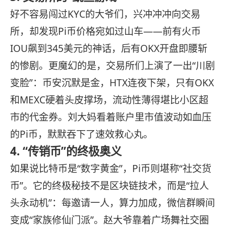
好不容易闯过KYC的大爷们，兴冲冲冲向交易
所，却发现Pi币价格宛如过山车——前有火币
IOU飙到345美元的神话，后有OKX开盘即腰斩
的惨剧。更魔幻的是，交易所们上演了一出“川剧
变脸”：币安沉默是金，HTX连夜下架，只有OKX
和MEXC硬着头皮撑场，流动性薄得堪比小区超
市的代金券。刘大妈看着账户里市值波动如血压
的Pi币，默默吞下了速效救心丸。
4. “传销币”的终极奥义
如果说比特币是“数字黄金”，Pi币则堪称“社交货
币”。它的终极秘技不是区块链技术，而是“拉人
头永动机”：每邀请一人，算力加成，微信群瞬间
变成“家族修仙门派”。赵大爷靠着广场舞社交圈