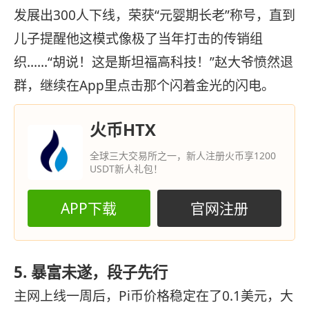
发展出300人下线，荣获“元婴期长老”称号，直到
儿子提醒他这模式像极了当年打击的传销组
织……“胡说！这是斯坦福高科技！”赵大爷愤然退
群，继续在App里点击那个闪着金光的闪电。
火币HTX
全球三大交易所之一，新人注册火币享1200
USDT新人礼包！
APP下载
官网注册
5. 暴富未遂，段子先行
主网上线一周后，Pi币价格稳定在了0.1美元，大