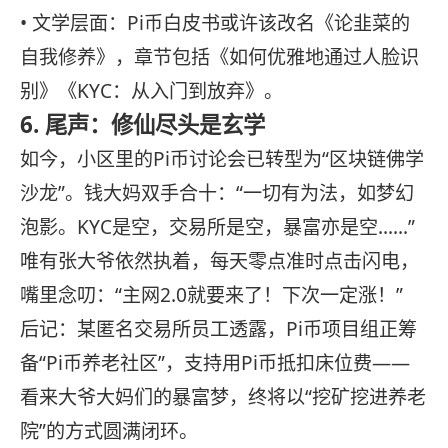
• 文学层面：Pi币白皮书或许该改名《论韭菜的
自我修养》，章节包括《如何优雅地通过人脸识
别》《KYC：从入门到放弃》。
6. 尾声：修仙尽头是玄学
如今，小区里的Pi币讨论会已转型为“区块链佛学
沙龙”。钱大妈双手合十：“一切有为法，如梦幻
泡影。KYC是空，交易所是空，暴富亦是空……”
唯有张大爷依然执着，每天零点准时点击闪电，
嘴里念叨：“主网2.0就要来了！下次一定涨！”
后记：某匿名交易所员工透露，Pi币项目组正筹
备“Pi币养老社区”，支持用Pi币抵扣床位费——
看来大爷大妈们的暴富梦，终将以“挖矿挖进养老
院”的方式圆满闭环。