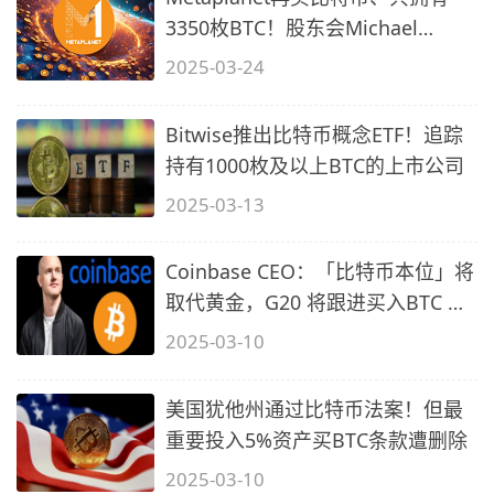
3350枚BTC！股东会Michael
Saylor布道
2025-03-24
Bitwise推出比特币概念ETF！追踪
持有1000枚及以上BTC的上市公司
2025-03-13
Coinbase CEO：「比特币本位」将
取代黄金，G20 将跟进买入BTC 储
备
2025-03-10
美国犹他州通过比特币法案！但最
重要投入5%资产买BTC条款遭删除
2025-03-10