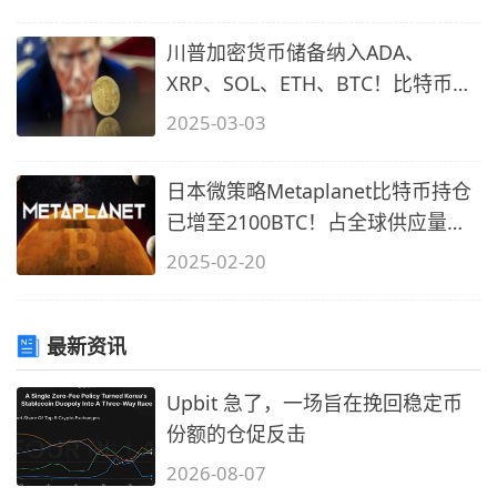
川普加密货币储备纳入ADA、
XRP、SOL、ETH、BTC！比特币市
占跌破50%
2025-03-03
日本微策略Metaplanet比特币持仓
已增至2100BTC！占全球供应量的
0.01%
2025-02-20
最新资讯
Upbit 急了，一场旨在挽回稳定币
份额的仓促反击
2026-08-07