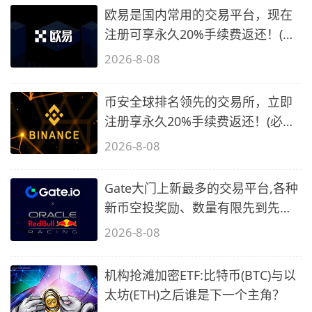
欧易是国内常用的交易平台，现在
注册可享永久20%手续费返还！(必
备1)
2026-8-08
币安全球排名领先的交易所，立即
注册享永久20%手续费返还！(必备
2)
2026-8-08
Gate大门上新最多的交易平台,各种
新币空投奖励、数量有限先到先
得…
2026-8-08
机构抢滩加密ETF:比特币(BTC)与以
太坊(ETH)之后谁是下一个主角？