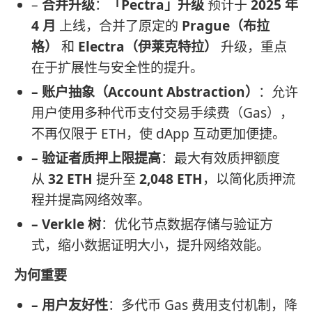
–
合并升级
：
「Pectra」升级
预计于
2025 年
4 月
上线，合并了原定的
Prague（布拉
格）
和
Electra（伊莱克特拉）
升级，重点
在于扩展性与安全性的提升。
– 账户抽象（Account Abstraction）
：允许
用户使用多种代币支付交易手续费（Gas），
不再仅限于 ETH，使 dApp 互动更加便捷。
– 验证者质押上限提高
：最大有效质押额度
从
32 ETH
提升至
2,048 ETH
，以简化质押流
程并提高网络效率。
– Verkle 树
：优化节点数据存储与验证方
式，缩小数据证明大小，提升网络效能。
为何重要
– 用户友好性
：多代币 Gas 费用支付机制，降