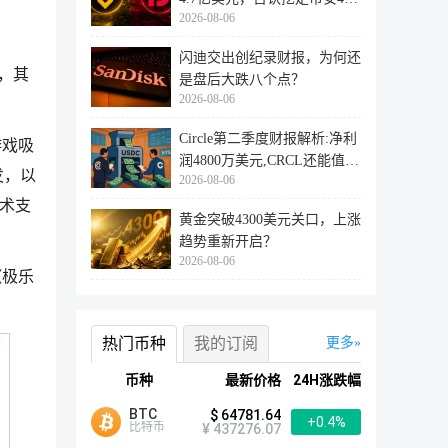
2026-08-06
万用户
闪迪交出创纪录财报，为何还
工，其
是盘后大跌八个点？
2026-08-06
Circle第二季度财报解析:净利
游戏吸
润4800万美元,CRCL还能值得
发，以
2026-08-06
投资
技术支
黄金突破4300美元关口，上涨
趋势重新开启？
2026-08-06
《极乐
热门币种
我的订阅
更多
币种
最新价格
24H涨跌幅
BTC
$ 64781.64
+0.4%
比特币
¥ 437276.07