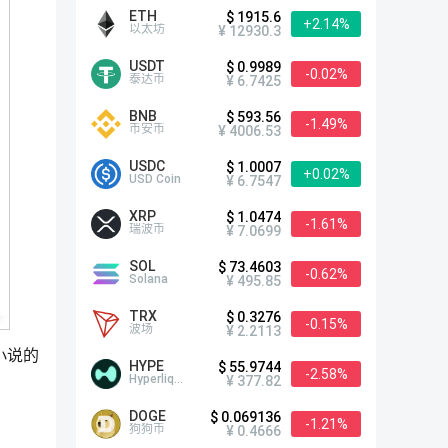
ETH
$ 1915.6
+2.14%
以太坊
¥ 12930.3
USDT
$ 0.9989
-0.02%
泰达币
¥ 6.7425
BNB
$ 593.56
-1.49%
币安币
¥ 4006.53
USDC
$ 1.0007
+0.02%
USD Coin
¥ 6.7547
XRP
$ 1.0474
-1.61%
瑞波币
¥ 7.0699
SOL
$ 73.4603
-0.62%
Solana
¥ 495.85
TRX
$ 0.3276
-0.15%
波场
¥ 2.2113
销小说的
HYPE
$ 55.9744
-2.58%
Hyperliquid
¥ 377.82
DOGE
$ 0.069136
-1.21%
狗狗币
¥ 0.4666