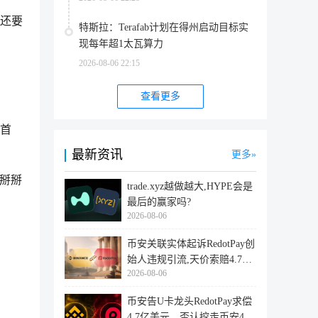
猴还要
特斯拉：Terafab计划在得州启动目标实
现每年超1太瓦算力
2026-08-06 22:15
查看更多
属首
最新资讯
更多
掰掰
trade.xyz越做越大,HYPE会是
最后的赢家吗?
2026-08-06
币安关联实体起诉RedotPay创
始人违规引流,天价索赔4.728
2026-08-06
亿美
币安告U卡龙头RedotPay求偿
4.7亿美元，否认挖走币安47