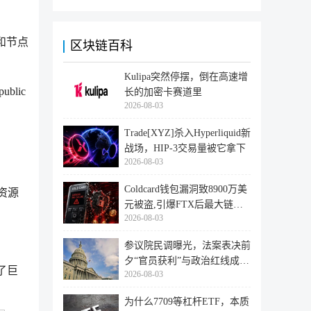
。
者和节点
区块链百科
Kulipa突然停摆，倒在高速增
blic
长的加密卡赛道里
2026-08-03
Trade[XYZ]杀入Hyperliquid新
战场，HIP-3交易量被它拿下
2026-08-03
Coldcard钱包漏洞致8900万美
资源
元被盗,引爆FTX后最大链上
2026-08-03
迁移潮
参议院民调曝光，法案表决前
夕“官员获利”与政治红线成最
了巨
2026-08-03
大
为什么7709等杠杆ETF，本质