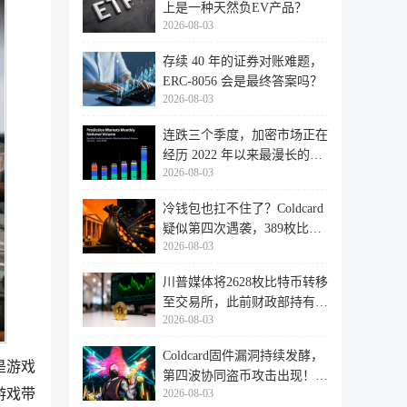
上是一种天然负EV产品？
2026-08-03
存续 40 年的证券对账难题，
ERC-8056 会是最终答案吗？
2026-08-03
连跌三个季度，加密市场正在
经历 2022 年以来最漫长的退
2026-08-03
潮
冷钱包也扛不住了？Coldcard
疑似第四次遇袭，389枚比特
2026-08-03
币失
川普媒体将2628枚比特币转移
至交易所，此前财政部持有的
2026-08-03
比特
Coldcard固件漏洞持续发酵，
是游戏
第四波协同盗币攻击出现！
游戏带
2026-08-03
462个