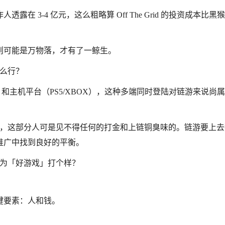
 3-4 亿元，这么粗略算 Off The Grid 的投资成本比黑
则可能是万物落，才有了一鲸生。
什么行？
登陆 PC 和主机平台（PS5/XBOX），这种多端同时登陆对链游来说尚
地，这部分人可是见不得任何的打金和上链铜臭味的。链游要上去
推广中找到良好的平衡。
否真的为「好游戏」打个样？
键要素：人和钱。