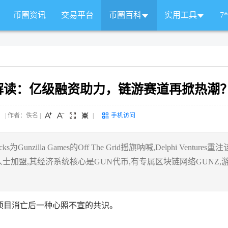
币圈资讯
交易平台
币圈百科
实用工具
7
GUN解读：亿级融资助力，链游赛道再掀热潮
 来源： | 作者：佚名
|
|
手机访问
为Gunzilla Games的Off The Grid摇旗呐喊,Delphi Ventures重
及知名人士加盟,其经济系统核心是GUN代币,有专属区块链网络GUNZ,
项目消亡后一种心照不宣的共识。