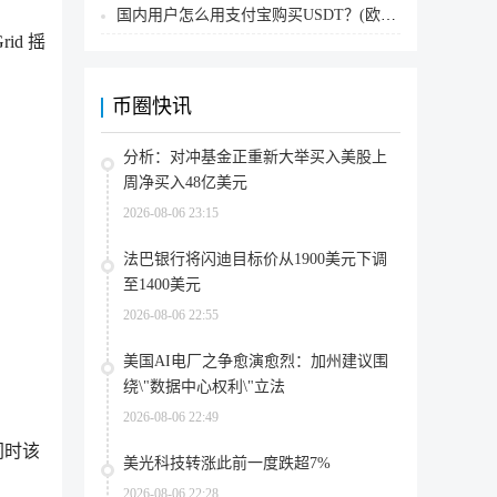
国内用户怎么用支付宝购买USDT？(欧易交易所为例)
rid 摇
币圈快讯
分析：对冲基金正重新大举买入美股上
周净买入48亿美元
2026-08-06 23:15
法巴银行将闪迪目标价从1900美元下调
至1400美元
2026-08-06 22:55
美国AI电厂之争愈演愈烈：加州建议围
绕\"数据中心权利\"立法
2026-08-06 22:49
。同时该
美光科技转涨此前一度跌超7%
2026-08-06 22:28