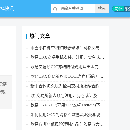
简体
繁
*24快讯
热门文章
币圈小白稳中制胜的必修课：网格交易
？
欧易OKX安卓手机安装、注册、实名认证、买币转账新手实操教程
欧易交易所C2C冻结赔付规则及出金完整流程
欧易OKX交易所购买DOGE狗狗币的几个方式汇总
注该游
新手合约怎么玩？殴易交易所永续合约操作步骤教程(APP/Web端)
游戏
欧e交易所新人账号注册、身份认证及安全设置教程
欧易OKX APP(苹果iOS/安卓Android)下载图文教程
如何使用OKX的网格？欧易策略交易现货网格新手操作流程
欧易有哪些低风险理财产品？欧易五大低风险理财产品详细介绍