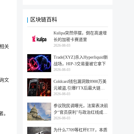
区块链百科
Kulipa突然停摆，倒在高速增
长的加密卡赛道里
2026-08-03
相关
Trade[XYZ]杀入Hyperliquid新
战场，HIP-3交易量被它拿下
2026-08-03
询文
Coldcard钱包漏洞致8900万美
元被盗,引爆FTX后最大链上
2026-08-03
迁移潮
参议院民调曝光，法案表决前
夕“官员获利”与政治红线成最
者。
2026-08-03
大
为什么7709等杠杆ETF，本质