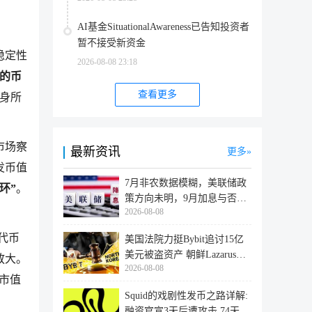
AI基金SituationalAwareness已告知投资者
暂不接受新资金
稳定性
2026-08-08 23:18
动的币
查看更多
身所
市场察
最新资讯
更多
发币值
7月非农数据模糊，美联储政
环”
。
策方向未明，9月加息与否仍
2026-08-08
取决于
a代币
美国法院力挺Bybit追讨15亿
美元被盗资产 朝鲜Lazarus黑
放大。
2026-08-08
客洗
市值
Squid的戏剧性发币之路详解:
融资官宣3天后遭攻击,74天后