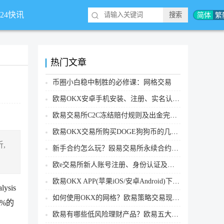
简体
繁
*24快讯
热门文章
币圈小白稳中制胜的必修课：网格交易
欧易OKX安卓手机安装、注册、实名认证、买币转账新手实操教程
欧易交易所C2C冻结赔付规则及出金完整流程
欧易OKX交易所购买DOGE狗狗币的几个方式汇总
,
新手合约怎么玩？殴易交易所永续合约操作步骤教程(APP/Web端)
欧e交易所新人账号注册、身份认证及安全设置教程
欧易OKX APP(苹果iOS/安卓Android)下载图文教程
sis
如何使用OKX的网格？欧易策略交易现货网格新手操作流程
0%的
欧易有哪些低风险理财产品？欧易五大低风险理财产品详细介绍