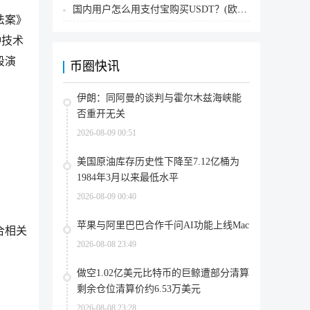
国内用户怎么用支付宝购买USDT？(欧易交易所为例)
法案》
种技术
段演
币圈快讯
伊朗：同阿曼的谈判与霍尔木兹海峡能
否重开无关
2026-08-09 00:51
美国原油库存历史性下降至7.12亿桶为
1984年3月以来最低水平
2026-08-09 00:40
苹果与阿里巴巴合作千问AI功能上线Mac
合相关
2026-08-08 23:49
做空1.02亿美元比特币的巨鲸遭部分清算
剩余仓位清算价约6.53万美元
2026-08-08 23:28