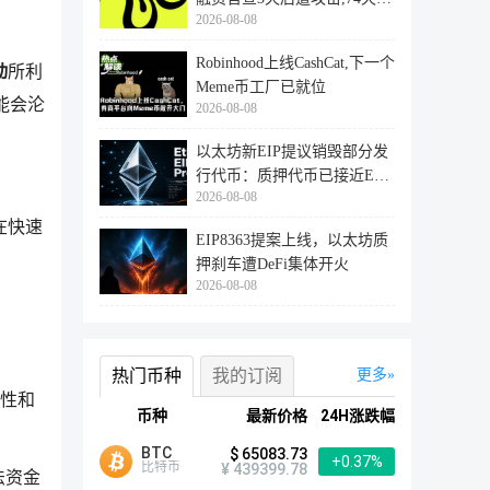
2026-08-08
登陆
Robinhood上线CashCat,下一个
动
所利
Meme币工厂已就位
能会沦
2026-08-08
以太坊新EIP提议销毁部分发
行代币：质押代币已接近ETH
2026-08-08
供应量
在快速
EIP8363提案上线，以太坊质
押刹车遭DeFi集体开火
2026-08-08
热门币种
我的订阅
更多
性和
币种
最新价格
24H涨跌幅
BTC
$ 65083.73
+0.37%
比特币
¥ 439399.78
法资金