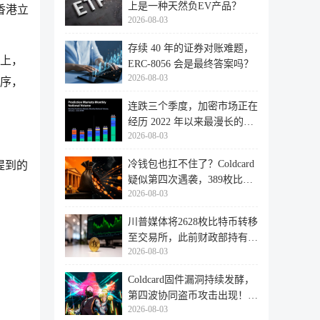
上是一种天然负EV产品？
香港立
2026-08-03
存续 40 年的证券对账难题，
上，
ERC-8056 会是最终答案吗？
2026-08-03
序，
连跌三个季度，加密市场正在
经历 2022 年以来最漫长的退
2026-08-03
潮
冷钱包也扛不住了？Coldcard
提到的
疑似第四次遇袭，389枚比特
2026-08-03
币失
川普媒体将2628枚比特币转移
至交易所，此前财政部持有的
2026-08-03
比特
：
Coldcard固件漏洞持续发酵，
第四波协同盗币攻击出现！
2026-08-03
462个