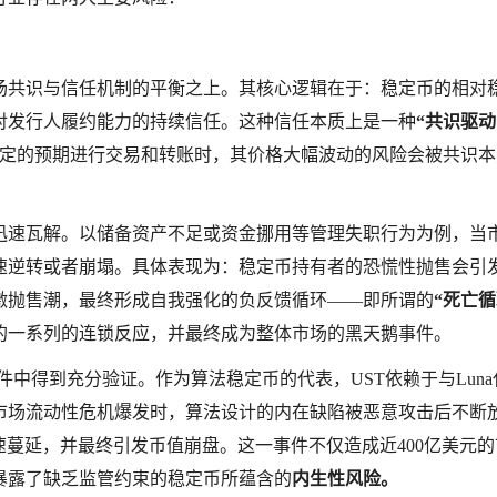
场共识与信任机制的平衡之上。其核心逻辑在于：稳定币的相对
对发行人履约能力的持续信任。这种信任本质上是一种
“共识驱
定的预期进行交易和转账时，其价格大幅波动的风险会被共识本
迅速瓦解。以储备资产不足或资金挪用等管理失职行为为例，当
速逆转或者崩塌。具体表现为：稳定币持有者的恐慌性抛售会引
激抛售潮，最终形成自我强化的负反馈循环——即所谓的
“死亡循
的一系列的连锁反应，并最终成为整体市场的黑天鹅事件。
T事件中得到充分验证。作为算法稳定币的代表，UST依赖于与Lun
市场流动性危机爆发时，算法设计的内在缺陷被恶意攻击后不断
速蔓延，并最终引发币值崩盘。这一事件不仅造成近400亿美元的
暴露了缺乏监管约束的稳定币所蕴含的
内生性风险。