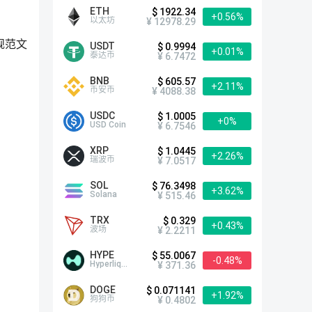
ETH
$ 1922.34
+0.56%
以太坊
¥ 12978.29
规范文
USDT
$ 0.9994
+0.01%
泰达币
¥ 6.7472
BNB
$ 605.57
+2.11%
币安币
¥ 4088.38
USDC
$ 1.0005
+0%
USD Coin
¥ 6.7546
XRP
$ 1.0445
+2.26%
瑞波币
¥ 7.0517
SOL
$ 76.3498
+3.62%
Solana
¥ 515.46
TRX
$ 0.329
+0.43%
波场
¥ 2.2211
HYPE
$ 55.0067
-0.48%
Hyperliquid
¥ 371.36
DOGE
$ 0.071141
+1.92%
狗狗币
¥ 0.4802