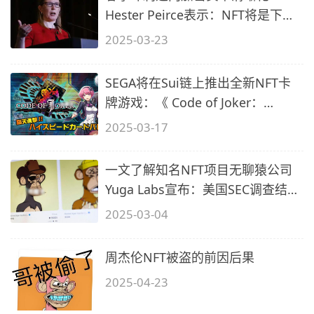
Hester Peirce表示：NFT将是下一
个监管方向
2025-03-23
SEGA将在Sui链上推出全新NFT卡
牌游戏：《 Code of Joker：
Evolutions》
2025-03-17
一文了解知名NFT项目无聊猿公司
Yuga Labs宣布：美国SEC调查结案
NFT不
2025-03-04
周杰伦NFT被盗的前因后果
2025-04-23