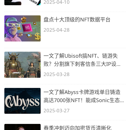
2025-04-10
盘点十大顶级的NFT数据平台
2025-04-28
一文了解Ubisoft搞NFT、链游失
败？分割旗下刺客信条三大IP设子
公司 腾
2025-03-28
一文了解Abyss卡牌游戏单日铸造
高达7000张NFT！能成Sonic生态
GameFi龙
2025-03-27
春季冲刺迈向加密货币清晰化