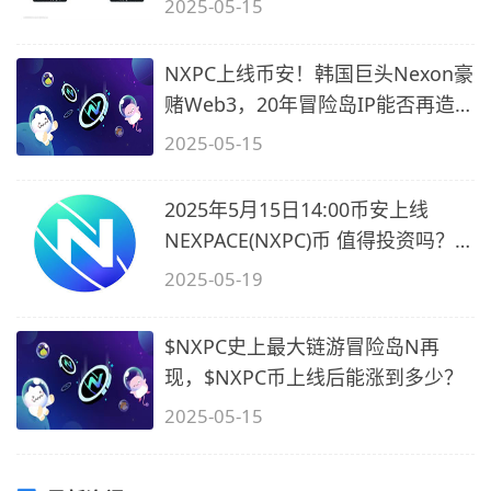
2025-05-15
NXPC上线币安！韩国巨头Nexon豪
赌Web3，20年冒险岛IP能否再造
百倍神话
2025-05-15
2025年5月15日14:00币安上线
NEXPACE(NXPC)币 值得投资吗？
未来价值如何
2025-05-19
$NXPC史上最大链游冒险岛N再
现，$NXPC币上线后能涨到多少？
2025-05-15